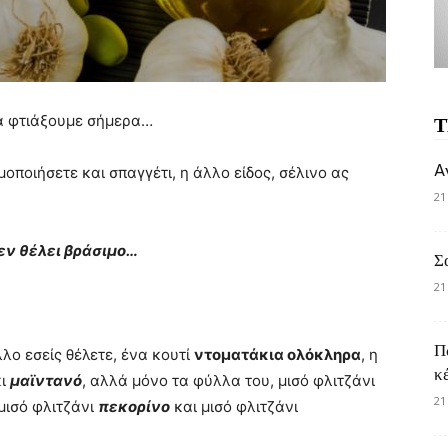
θα φτιάξουμε σήμερα…
Τ
A
μοποιήσετε και σπαγγέτι, η άλλο είδος, σέλινο ας
21
 δεν θέλει βράσιμο…
Σ
21
Π
λλο εσείς θέλετε, ένα κουτί
ντοματάκια ολόκληρα
, η
κ
ι
μαϊντανό
, αλλά μόνο τα φύλλα του, μισό φλιτζάνι
21
μισό φλιτζάνι
πεκορίνο
και μισό φλιτζάνι