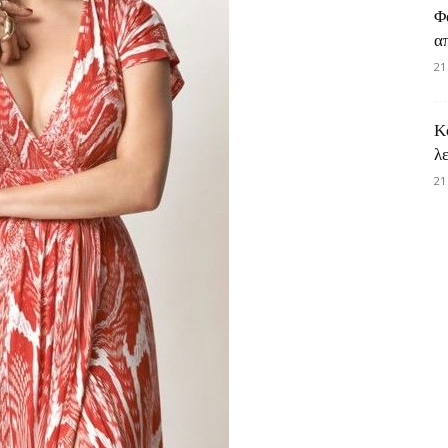
Φ
α
21
Κ
λ
21