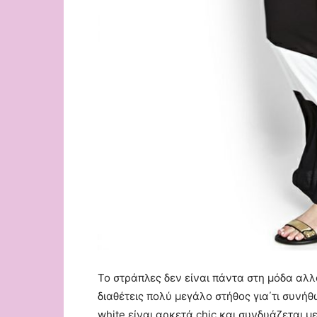
Το στράπλες δεν είναι πάντα στη μόδα αλλά
διαθέτεις πολύ μεγάλο στήθος για΄τι συνήθ
white είναι αρκετά chic και συνδυάζεται 