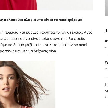
ις κολακεύει όλες, αυτό είναι το maxi φόρεμα
Τ
κή ποικιλία και κυρίως καλύπτει τυχόν ατέλειες. Αυτό
εις φόρεμα που να είναι πολύ στενό ή πολύ φαρδύ,
A
 Πάμε να δούμε μαζί τα top στιλ φορεμάτων σε maxi
21
ραπάνω και θες να δείχνεις diva.
Σ
21
Π
κ
21