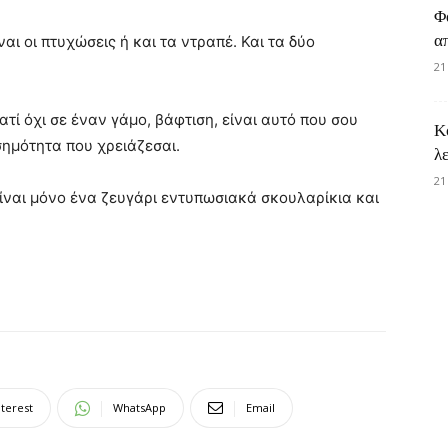
Φ
α
ναι οι πτυχώσεις ή και τα ντραπέ. Και τα δύο
21
ατί όχι σε έναν γάμο, βάφτιση, είναι αυτό που σου
Κ
σημότητα που χρειάζεσαι.
λ
21
ίναι μόνο ένα ζευγάρι εντυπωσιακά σκουλαρίκια και
nterest
WhatsApp
Email