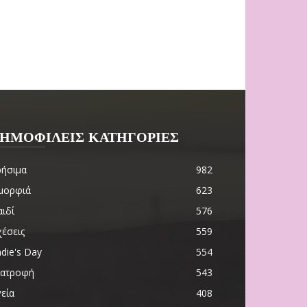
ΗΜΟΦΙΛΕΙΣ ΚΑΤΗΓΟΡΙΕΣ
ρήσιμα
982
μορφιά
623
ιδί
576
χέσεις
559
die's Day
554
ιατροφή
543
εία
408