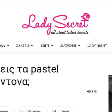
ΟΔΑ
ΣΧΕΣΕΙΣ
ΣΠΙΤΙ
ΔΙΑΤΡΟΦΗ
LADY NIGHT
Lady
ις τα pastel
ντονα;
Secret
875
nterest
WhatsApp
Email