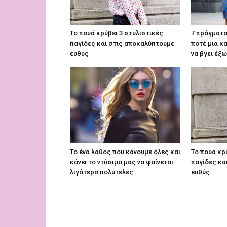
Το πουά κρύβει 3 στυλιστικές
7 πράγματα
παγίδες και στις αποκαλύπτουμε
ποτέ μια κ
ευθύς
να βγει έξω
To ένα λάθος που κάνουμε όλες και
Το πουά κρ
κάνει το ντύσιμο μας να φαίνεται
παγίδες κα
λιγότερο πολυτελές
ευθύς