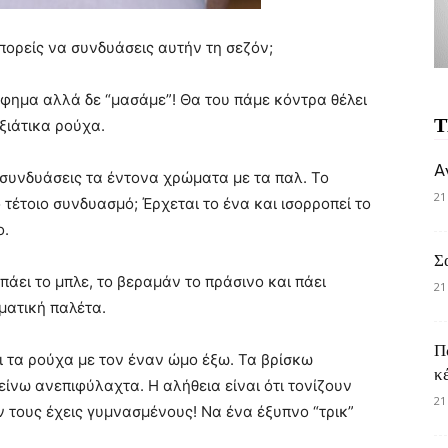
πορείς να συνδυάσεις αυτήν τη σεζόν;
άφημα αλλά δε “μασάμε”! Θα του πάμε κόντρα θέλει
Τ
ξιάτικα ρούχα.
A
 συνδυάσεις τα έντονα χρώματα με τα παλ. Το
21
έτοιο συνδυασμό; Έρχεται το ένα και ισορροπεί το
ο.
Σ
πάει το μπλε, το βεραμάν το πράσινο και πάει
21
ματική παλέτα.
Π
αι τα ρούχα με τον έναν ώμο έξω. Τα βρίσκω
κ
είνω ανεπιφύλαχτα. Η αλήθεια είναι ότι τονίζουν
21
ν τους έχεις γυμνασμένους! Να ένα έξυπνο “τρικ”