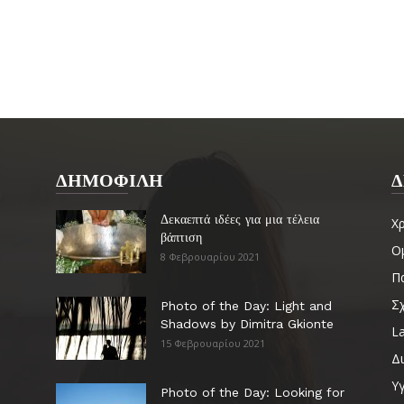
ΔΗΜΟΦΙΛΗ
Δ
Δεκαεπτά ιδέες για μια τέλεια
Χ
βάπτιση
Ο
8 Φεβρουαρίου 2021
Πα
Σ
Photo of the Day: Light and
Shadows by Dimitra Gkionte
La
15 Φεβρουαρίου 2021
Δ
Υγ
Photo of the Day: Looking for