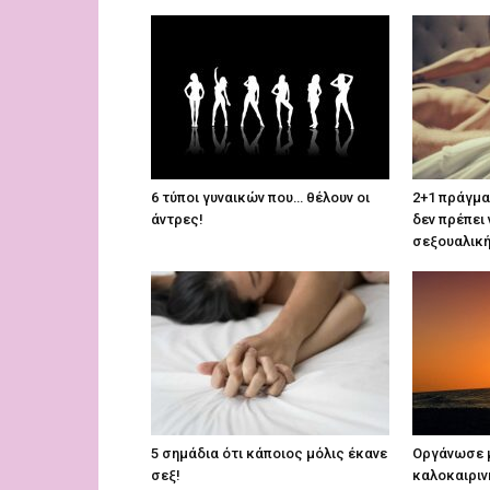
6 τύποι γυναικών που… θέλουν οι
2+1 πράγμα
άντρες!
δεν πρέπει 
σεξουαλικ
5 σημάδια ότι κάποιος μόλις έκανε
Οργάνωσε 
σεξ!
καλοκαιριν