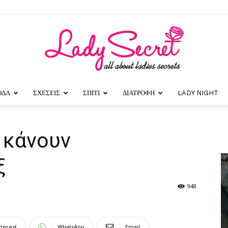
ΟΔΑ
ΣΧΕΣΕΙΣ
ΣΠΙΤΙ
ΔΙΑΤΡΟΦΗ
LADY NIGHT
Lady
 κάνουν
ξ
Secret
948
nterest
WhatsApp
Email