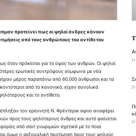
απμαν προτείνει πως οι ψηλοί άνδρες κάνουν
Τ
οτιμήσεις από τους ανθρώπους του αντίθετου
A
21
ίως όταν πρόκειται για το ύψος των ανδρών. Οι ψηλοί
σσότερες ερωτικές συντρόφους σύμφωνα με νέα
Σ
 πήραν μέρος παραπάνω από 60.000 άνθρωποι και τα
κοντύτεροι από το κανονικό, είχαν συνολικά
21
ηλότερους και το αντίθετο.
Π
εξέπληξαν τον ερευνητή Ν. Φρέντερικ αφού αναφέρει
κ
ικών προς τους ψηλότερους άνδρες και αυτό φαίνεται
21
ορίες από σάιτ γνωριμιών σχετικά με το ποια
ται όμως η σεξουαλική προτίμηση προς τους ψηλούς