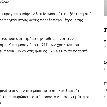
γαλία.
υ πραγματοποίησαν διαπίστωσαν ότι η εξάρτηση από
ης πλήττει στους νέους πολλές παραμέτρους της
Τ
ι αναπόσπαστο τμήμα της καθημερινότητας
A
σμο. Κατά μέσον όρο το 71% των χρηστών του
21
l media. Ειδικά στις ηλικίες 15-24 ετών το ποσοστό
Σ
21
Π
κ
ερινά μπαίνουν στα μέσα αυτά υπολογίζεται ότι
21
ό τους ανθρώπους αυτό ποσοστό 5-10% εκτιμάται ότι
ά.