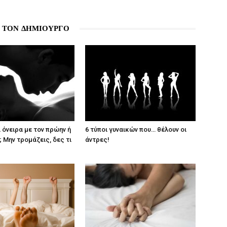
 ΤΟΝ ΔΗΜΙΟΥΡΓΟ
 όνειρα με τον πρώην ή
6 τύποι γυναικών που… θέλουν οι
 Μην τρομάζεις, δες τι
άντρες!