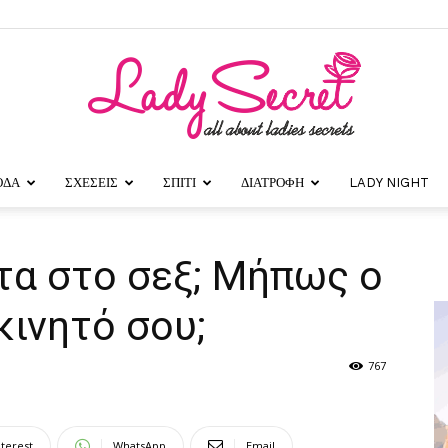
ΟΔΑ
ΣΧΕΣΕΙΣ
ΣΠΙΤΙ
ΔΙΑΤΡΟΦΗ
LADY NIGHT
Lady
τα στο σεξ; Μήπως ο
κινητό σου;
Secret
767
nterest
WhatsApp
Email