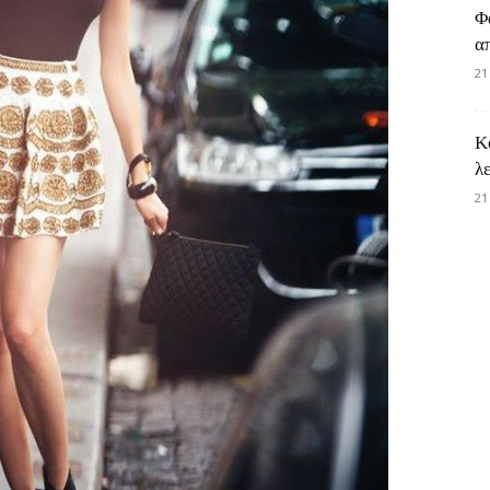
Φ
α
21
Κ
λ
21