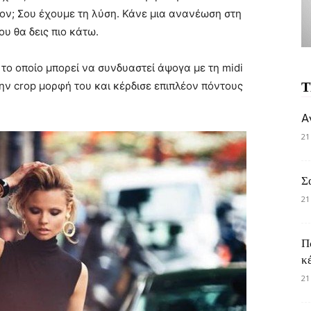
έρον; Σου έχουμε τη λύση. Κάνε μια ανανέωση στη
υ θα δεις πιο κάτω.
το οποίο μπορεί να συνδυαστεί άψογα με τη midi
Τ
ην crop μορφή του και κέρδισε επιπλέον πόντους
A
21
Σ
21
Π
κ
21