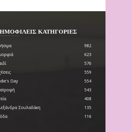
ΗΜΟΦΙΛΕΙΣ ΚΑΤΗΓΟΡΙΕΣ
ρήσιμα
982
μορφιά
623
ιδί
576
χέσεις
559
die's Day
554
ιατροφή
543
εία
408
λεξάνδρα Σουλαδάκη
135
όδα
116