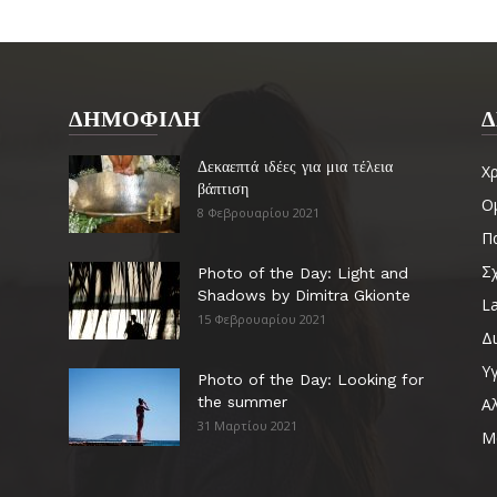
ΔΗΜΟΦΙΛΗ
Δ
Δεκαεπτά ιδέες για μια τέλεια
Χ
βάπτιση
Ο
8 Φεβρουαρίου 2021
Πα
Σ
Photo of the Day: Light and
Shadows by Dimitra Gkionte
La
15 Φεβρουαρίου 2021
Δ
Υγ
Photo of the Day: Looking for
the summer
Α
31 Μαρτίου 2021
Μ