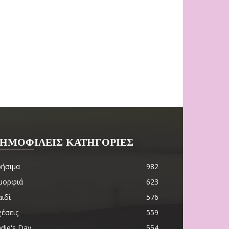
ΗΜΟΦΙΛΕΙΣ ΚΑΤΗΓΟΡΙΕΣ
ρήσιμα
982
μορφιά
623
ιδί
576
χέσεις
559
die's Day
554