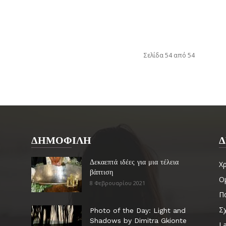
Σελίδα 54 από 54
ΔΗΜΟΦΙΛΗ
Δ
Δεκαεπτά ιδέες για μια τέλεια
Χ
βάπτιση
Ο
8 Φεβρουαρίου 2021
Πα
Σ
Photo of the Day: Light and
Shadows by Dimitra Gkionte
La