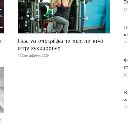
Σ
21
Π
κ
ι
Πως να αποτρέψω τα περιττά κιλά
21
στην εγκυμοσύνη
15 Σεπτεμβρίου 2020
Φ
α
21
Κ
λ
21
ς