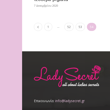
7 Δεκεμβρίου 2020
...
1
52
53
54
Επικοινωνία:
info@ladysecret.gr