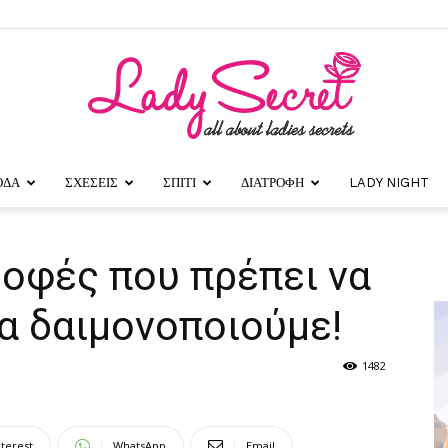
ΟΔΑ
ΣΧΕΣΕΙΣ
ΣΠΙΤΙ
ΔΙΑΤΡΟΦΗ
LADY NIGHT
Lady
ροφές που πρέπει να
α δαιμονοποιούμε!
Secret
1482
nterest
WhatsApp
Email