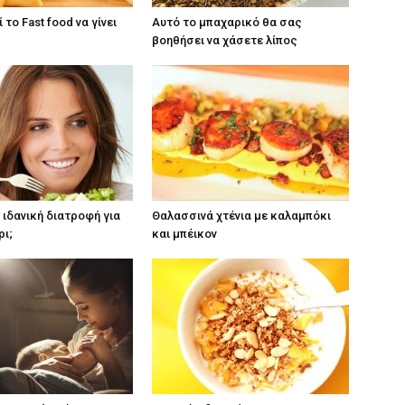
το Fast food να γίνει
Αυτό το μπαχαρικό θα σας
βοηθήσει να χάσετε λίπος
η ιδανική διατροφή για
Θαλασσινά χτένια με καλαμπόκι
ρι;
και μπέικον