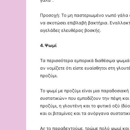
γάλα”.
Προσοχή: Το μη παστεριωμένο νωπό γάλα δ
να σκοτώσει επιβλαβή βακτήρια. Εναλλακτ
αγελάδες ελευθέρας βοσκής.
4. Ψωμί
Τα περισσότερα εμπορικά διαθέσιμα ψωμιά
αν νομίζετε ότι είστε ευαίσθητοι στη γλου
προζύμι.
Το ψωμί με προζύμι είναι μια παραδοσιακή
συστατικών» που εμποδίζουν την πέψη και
προζύμι, η γλουτένη και το φυτικό οξύ (δύ
και οι βιταμίνες και τα ανόργανα συστατι
Ας το παραδεχτούμε, τρώμε πολύ ψωμί και