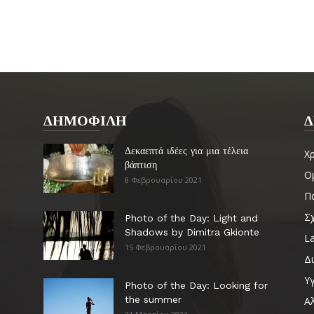
ΔΗΜΟΦΙΛΗ
Δ
Δεκαεπτά ιδέες για μια τέλεια
Χ
βάπτιση
Ο
8 Φεβρουαρίου 2021
Πα
Σ
Photo of the Day: Light and
Shadows by Dimitra Gkionte
La
15 Φεβρουαρίου 2021
Δ
Υγ
Photo of the Day: Looking for
the summer
Α