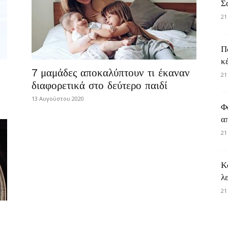
Σ
21
Π
κ
7 μαμάδες αποκαλύπτουν τι έκαναν
21
διαφορετικά στο δεύτερο παιδί
13 Αυγούστου 2020
Φ
α
21
Κ
λ
21