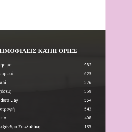
ΗΜΟΦΙΛΕΙΣ ΚΑΤΗΓΟΡΙΕΣ
ρήσιμα
982
μορφιά
623
ιδί
576
χέσεις
559
die's Day
554
ιατροφή
543
εία
408
λεξάνδρα Σουλαδάκη
135