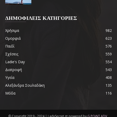
ΔΗΜΟΦΙΛΕΙΣ ΚΑΤΗΓΟΡΙΕΣ
Χρήσιμα
982
Ομορφιά
623
Παιδί
576
Σχέσεις
559
Ladie's Day
554
Διατροφή
543
Υγεία
408
Αλεξάνδρα Σουλαδάκη
135
Μόδα
116
© Copyright 2019 - 2024 | LadySecret.gr powered by
G POiNT ADV
-