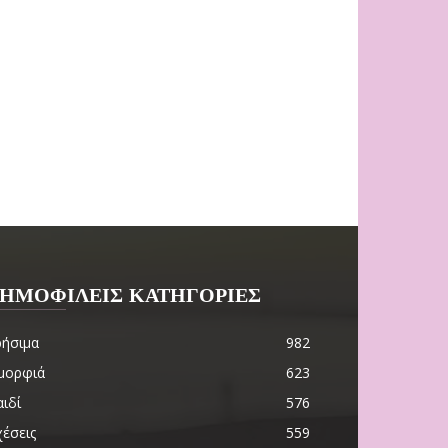
ΗΜΟΦΙΛΕΙΣ ΚΑΤΗΓΟΡΙΕΣ
ρήσιμα
982
μορφιά
623
ιδί
576
χέσεις
559