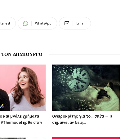
nterest
WhatsApp
Email
 ΤΟΝ ΔΗΜΙΟΥΡΓΟ
λο και βγάλε χρήματα
Ονειροκρίτης για το… σπίτι – Τι
 #Themodel ήρθε στην
σημαίνει αν δεις…