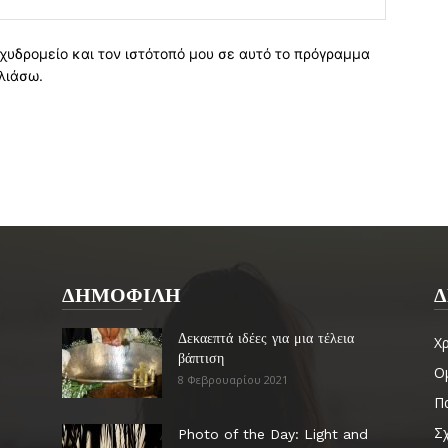
χυδρομείο και τον ιστότοπό μου σε αυτό το πρόγραμμα
λιάσω.
ΔΗΜΟΦΙΛΗ
Δ
Δεκαεπτά ιδέες για μια τέλεια
Χ
βάπτιση
Ο
8 Φεβρουαρίου 2021
Πα
Σ
Photo of the Day: Light and