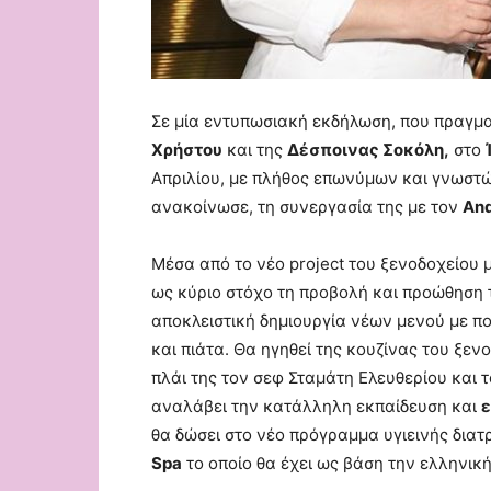
Σε μία εντυπωσιακή εκδήλωση, που πραγμα
Χρήστου
και της
Δέσποινας Σοκόλη,
στο
Απριλίου, με πλήθος επωνύμων και γνωστ
ανακοίνωσε, τη συνεργασία της με τον
And
Μέσα από το νέο project του ξενοδοχείου μ
ως κύριο στόχο τη προβολή και προώθηση 
αποκλειστική δημιουργία νέων μενού με ποικ
και πιάτα. Θα ηγηθεί της κουζίνας του ξεν
πλάι της τον σεφ Σταμάτη Ελευθερίου και 
αναλάβει την κατάλληλη εκπαίδευση και
ε
θα δώσει στο νέο πρόγραμμα υγιεινής δια
Spa
το οποίο θα έχει ως βάση την ελληνικ