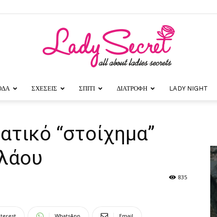
ΟΔΑ
ΣΧΕΣΕΙΣ
ΣΠΙΤΙ
ΔΙΑΤΡΟΦΗ
LADY NIGHT
Lady
ατικό “στοίχημα”
ολάου
Secret
835
nterest
WhatsApp
Email