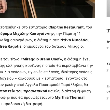
τοποιήθηκε στο εστιατόριο
Clap the Restaurant,
του
Τ
Ίδρυμα Μιχάλης Κακογιάννης,
την Πέμπτη 11
ών δημοσιογράφων, η διάσημη σεφ
Ντίνα Νικολάου,
A
rea Ragotis,
δημιουργός του 5στερου Miraggio.
21
ε τον τίτλο
«Miraggio Brand Chef»,
η διάσημη έχει
Σ
της ελληνικής κουζίνας η οποία
θα περιλαμβάνει την
21
ιλία γεύσεων, υγιεινές επιλογές, ιδιαίτερες γεύσεις
οδοχείου – κολοσσού με 7 εστιατόρια, έχοντας στο
τον pastry chef Άγγελο Πουκαμισά! Παράλληλα, θα
Π
ποπτεία του προσωπικού
καθώς ιδιαίτερη έμφαση
κ
τροφής που θα προσφέρεται στο
Myrthia Thermal
21
ή παραδοσιακή διατροφή.