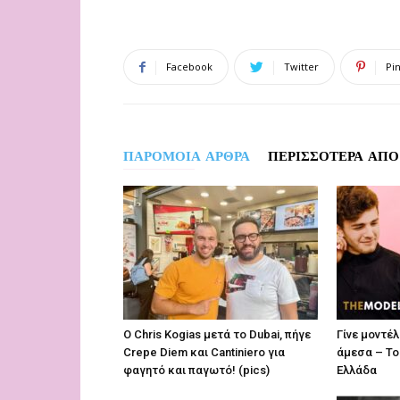
Facebook
Twitter
Pi
ΠΑΡΟΜΟΙΑ ΑΡΘΡΑ
ΠΕΡΙΣΣΟΤΕΡΑ ΑΠΟ
O Chris Kogias μετά το Dubai, πήγε
Γίνε μοντέ
Crepe Diem και Cantiniero για
άμεσα – Το
φαγητό και παγωτό! (pics)
Ελλάδα