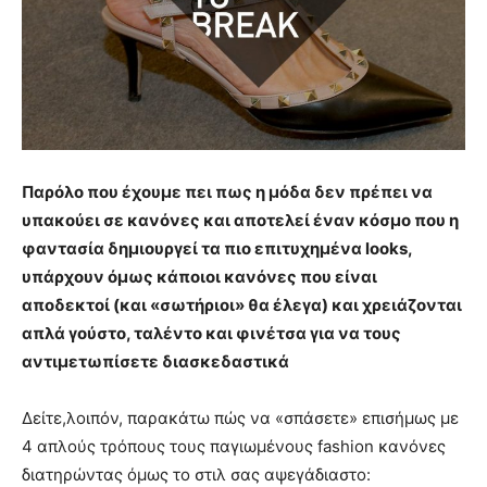
Παρόλο που έχουμε πει πως η μόδα δεν πρέπει να
υπακούει σε κανόνες και αποτελεί έναν κόσμο που η
φαντασία δημιουργεί τα πιο επιτυχημένα looks,
υπάρχουν όμως κάποιοι κανόνες που είναι
αποδεκτοί (και «σωτήριοι» θα έλεγα) και χρειάζονται
απλά γούστο, ταλέντο και φινέτσα για να τους
αντιμετωπίσετε διασκεδαστικά
Δείτε,λοιπόν, παρακάτω πώς να «σπάσετε» επισήμως με
4 απλούς τρόπους τους παγιωμένους fashion κανόνες
διατηρώντας όμως το στιλ σας αψεγάδιαστο: