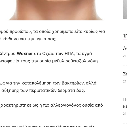
μού προσώπου, τα οποία χρησιμοποιείτε κυρίως για
Τ
 κίνδυνο για την υγεία σας;
A
 Κέντρου
Wexner
στο Οχάιο των ΗΠΑ, τα υγρά
21
ειοψηφία τους την ουσία μεθυλισοθειαζολινόνη
Σ
21
έως για την καταπολέμηση των βακτηρίων, αλλά
ες αύξησης των περιστατικών δερματίτιδας.
Π
χαρακτηρίστηκε ως η πιο αλλεργιογόνος ουσία από
κ
21