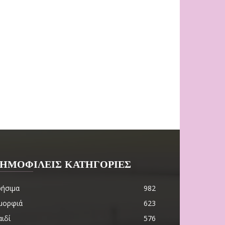
ΗΜΟΦΙΛΕΙΣ ΚΑΤΗΓΟΡΙΕΣ
ρήσιμα
982
μορφιά
623
ιδί
576