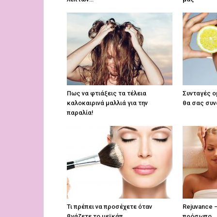
Πως να φτιάξεις τα τέλεια
Συνταγές ο
καλοκαιρινά μαλλιά για την
θα σας συ
παραλία!
Τι πρέπει να προσέχετε όταν
Rejuvance –
βγάζετε το μεϊκάπ….
πρόσωπο