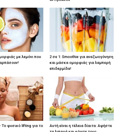
μορφιάς με λεμόνι που
2 σε 1: Smoothie για αναζωογόνηση
ναρπάσουν!
και μάσκα ομορφιάς για λαμπερή
επιδερμίδα!
 Το φυσικό lifting για το
Αυτή είναι η τέλεια δίαιτα: Αφήστε
τα λιπαρά και κόψτε τους