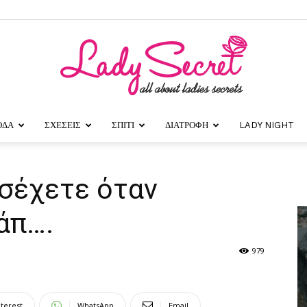
ΟΔΑ
ΣΧΕΣΕΙΣ
ΣΠΙΤΙ
ΔΙΑΤΡΟΦΗ
LADY NIGHT
Lady
οσέχετε όταν
άπ….
Secret
979
nterest
WhatsApp
Email