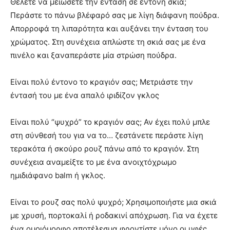
Θέλετε να μειώσετε την ένταση σε έντονη σκιά;
Περάστε το πάνω βλέφαρό σας με λίγη διάφανη πούδρα.
Απορροφά τη λιπαρότητα και αυξάνει την ένταση του
χρώματος. Στη συνέχεια απλώστε τη σκιά σας με ένα
πινέλο και ξαναπεράστε μία στρώση πούδρα.
Είναι πολύ έντονο το κραγιόν σας; Μετριάστε την
έντασή του με ένα απαλό ιριδίζον γκλος
Είναι πολύ “ψυχρό” το κραγιόν σας; Αν έχει πολύ μπλε
στη σύνθεσή του για να το… ζεστάνετε περάστε λίγη
τερακότα ή σκούρο ρουζ πάνω από το κραγιόν. Στη
συνέχεια αναμείξτε το με ένα ανοιχτόχρωμο
ημιδιάφανο balm ή γκλος.
Είναι το ρουζ σας πολύ ψυχρό; Χρησιμοποιήστε μια σκιά
με χρυσή, πορτοκαλί ή ροδακινί απόχρωση. Για να έχετε
ένα ομοιόμορφο αποτέλεσμα φροντίστε μόνο οι υφές