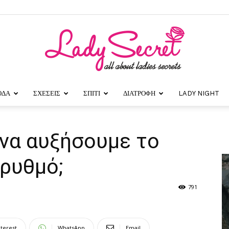
ΟΔΑ
ΣΧΕΣΕΙΣ
ΣΠΙΤΙ
ΔΙΑΤΡΟΦΗ
LADY NIGHT
Lady
να αυξήσουμε το
ρυθμό;
Secret
791
nterest
WhatsApp
Email