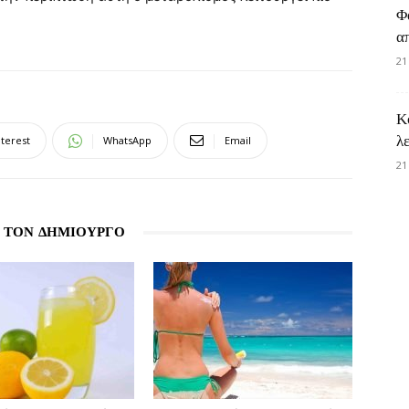
Φ
α
21
Κ
λ
nterest
WhatsApp
Email
21
 ΤΟΝ ΔΗΜΙΟΥΡΓΟ