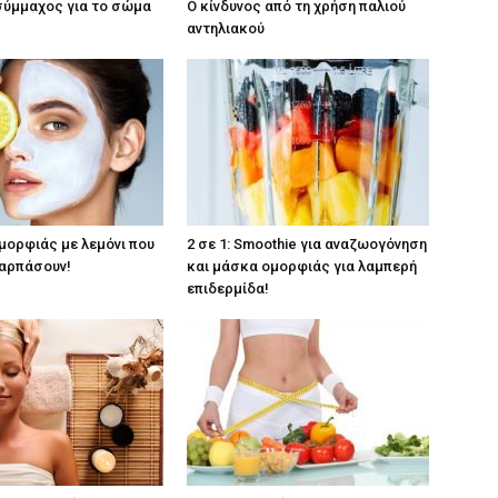
σύμμαχος για το σώμα
Ο κίνδυνος από τη χρήση παλιού
αντηλιακού
μορφιάς με λεμόνι που
2 σε 1: Smoothie για αναζωογόνηση
ναρπάσουν!
και μάσκα ομορφιάς για λαμπερή
επιδερμίδα!