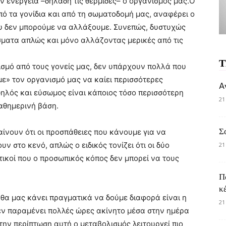
 ενέργεια –δηλαδή τις θερμίδες– ο οργανισμός μας.Ο
ό τα γονίδια και από τη σωματοδομή μας, αναφέρει ο
που δεν μπορούμε να αλλάξουμε. Συνεπώς, δυστυχώς
ματα απλώς και μόνο αλλάζοντας μερικές από τις
Τ
σμό από τους γονείς μας, δεν υπάρχουν πολλά που
» τον οργανισμό μας να καίει περισσότερες
A
ηλός και εύσωμος είναι κάποιος τόσο περισσότερη
21
αθημερινή βάση.
Σ
ίνουν ότι οι προσπάθειες που κάνουμε για να
 στο κενό, απλώς ο ειδικός τονίζει ότι οι δύο
21
ικοί που ο προσωπικός κόπος δεν μπορεί να τους
Π
κ
 θα μας κάνει πραγματικά να δούμε διαφορά είναι η
21
εν παραμένει πολλές ώρες ακίνητο μέσα στην ημέρα
ην περίπτωση αυτή ο μεταβολισμός λειτουργεί πιο