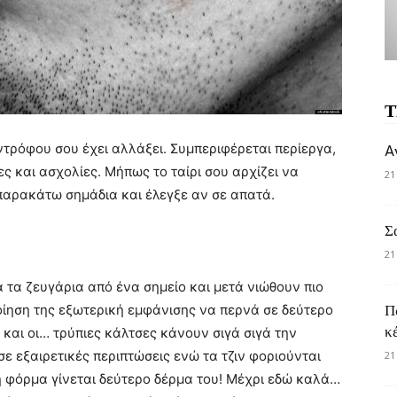
Τ
ντρόφου σου έχει αλλάξει. Συμπεριφέρεται περίεργα,
A
ς και ασχολίες. Μήπως το ταίρι σου αρχίζει να
21
 παρακάτω σημάδια και έλεγξε αν σε απατά.
Σ
21
α τα ζευγάρια από ένα σημείο και μετά νιώθουν πιο
οίηση της εξωτερική εμφάνισης να περνά σε δεύτερο
Π
κ
και οι… τρύπιες κάλτσες κάνουν σιγά σιγά την
ε εξαιρετικές περιπτώσεις ενώ τα τζιν φοριούνται
21
 η φόρμα γίνεται δεύτερο δέρμα του! Μέχρι εδώ καλά…