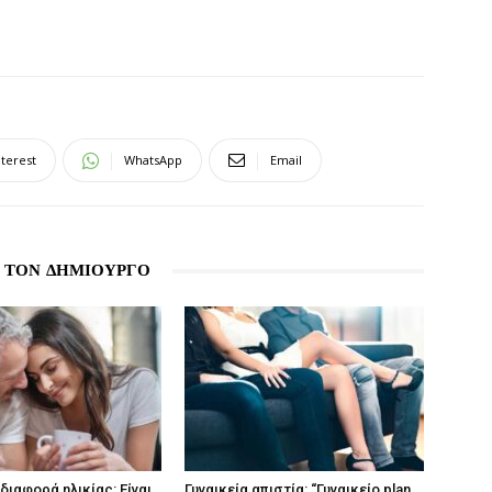
nterest
WhatsApp
Email
 ΤΟΝ ΔΗΜΙΟΥΡΓΟ
διαφορά ηλικίας: Είναι
Γυναικεία απιστία: “Γυναικείο plan