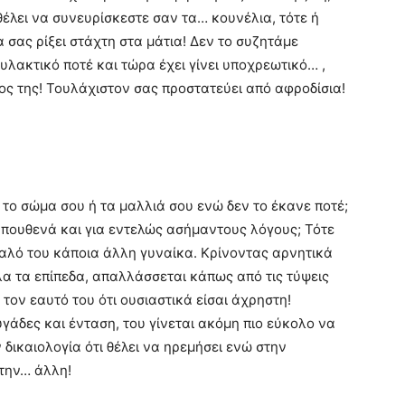
θέλει να συνευρίσκεστε σαν τα… κουνέλια, τότε ή
α σας ρίξει στάχτη στα μάτια! Δεν το συζητάμε
υλακτικό ποτέ και τώρα έχει γίνει υποχρεωτικό… ,
λος της! Τουλάχιστον σας προστατεύει από αφροδίσια!
 το σώμα σου ή τα μαλλιά σου ενώ δεν το έκανε ποτέ;
 πουθενά και για εντελώς ασήμαντους λόγους; Τότε
υαλό του κάποια άλλη γυναίκα. Κρίνοντας αρνητικά
λα τα επίπεδα, απαλλάσσεται κάπως από τις τύψεις
 τον εαυτό του ότι ουσιαστικά είσαι άχρηστη!
υγάδες και ένταση, του γίνεται ακόμη πιο εύκολο να
ν δικαιολογία ότι θέλει να ηρεμήσει ενώ στην
την… άλλη!