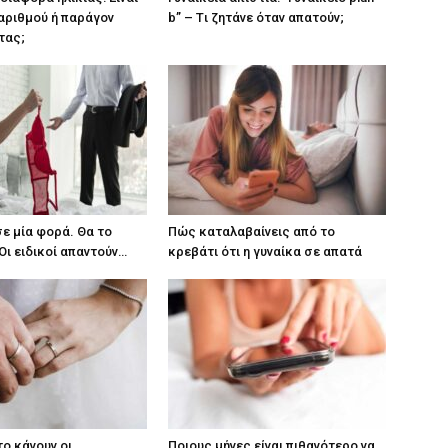
αριθμού ή παράγον
b” – Tι ζητάνε όταν απατούν;
τας;
ε μία φορά. Θα το
Πώς καταλαβαίνεις από το
Οι ειδικοί απαντούν…
κρεβάτι ότι η γυναίκα σε απατά
το κάνουν οι
Ποιους μήνες είναι πιθανότερο να