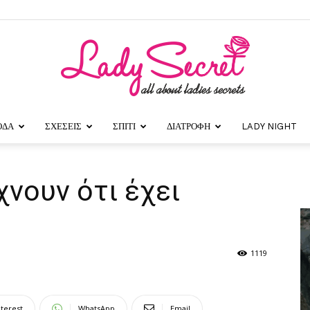
ΟΔΑ
ΣΧΕΣΕΙΣ
ΣΠΙΤΙ
ΔΙΑΤΡΟΦΗ
LADY NIGHT
Lady
χνουν ότι έχει
Secret
1119
nterest
WhatsApp
Email