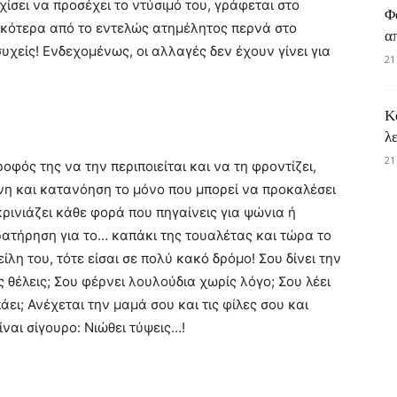
ίσει να προσέχει το ντύσιμό του, γράφεται στο
Φ
ικότερα από το εντελώς ατημέλητος περνά στο
α
υχείς! Ενδεχομένως, οι αλλαγές δεν έχουν γίνει για
21
Κ
λ
21
ροφός της να την περιποιείται και να τη φροντίζει,
η και κατανόηση το μόνο που μπορεί να προκαλέσει
κρινιάζει κάθε φορά που πηγαίνεις για ψώνια ή
ρατήρηση για το… καπάκι της τουαλέτας και τώρα το
ίλη του, τότε είσαι σε πολύ κακό δρόμο! Σου δίνει την
ς θέλεις; Σου φέρνει λουλούδια χωρίς λόγο; Σου λέει
άει; Ανέχεται την μαμά σου και τις φίλες σου και
ίναι σίγουρο: Νιώθει τύψεις…!