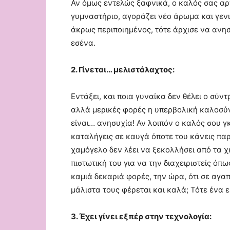
Αν όμως εντελώς ξαφνικά, ο καλός σας αρχ
γυμναστήριο, αγοράζει νέο άρωμα και γεν
άκρως περιποιημένος, τότε άρχισε να ανησ
εσένα.
2. Γίνεται… μελιστάλαχτος:
Εντάξει, και ποια γυναίκα δεν θέλει ο σύντ
αλλά μερικές φορές η υπερβολική καλοσύν
είναι… ανησυχία! Αν λοιπόν ο καλός σου γ
καταλήγεις σε καυγά όποτε του κάνεις πα
χαμόγελο δεν λέει να ξεκολλήσει από τα χε
πιστωτική του για να την διαχειριστείς όπω
καμιά δεκαριά φορές, την ώρα, ότι σε αγαπ
μάλιστα τους φέρεται και καλά; Τότε ένα ε
3. Έχει γίνει εξπέρ στην τεχνολογία: