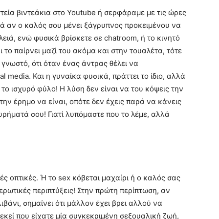
τεία βιντεάκια στο Youtube ή σερφάραμε με τις ώρες
λλά αν ο καλός σου μένει ξάγρυπνος προκειμένου να
λειά, ενώ φυσικά βρίσκετε σε chatroom, ή το κινητό
ι το παίρνει μαζί του ακόμα και στην τουαλέτα, τότε
 γνωστό, ότι όταν ένας άντρας θέλει να
al media. Και η γυναίκα φυσικά, πράττει το ίδιο, αλλά
το ισχυρό φύλο! Η λύση δεν είναι να του κόψεις την
την έρημο να είναι, οπότε δεν έχεις παρά να κάνεις
ευρήματά σου! Γιατί λυπόμαστε που το λέμε, αλλά
ς οπτικές. Ή το sex κόβεται μαχαίρι ή ο καλός σας
 ερωτικές περιπτύξεις! Στην πρώτη περίπτωση, αν
βάνι, σημαίνει ότι μάλλον έχει βρει αλλού να
, εκεί που είχατε μία συγκεκριμένη σεξουαλική ζωή,