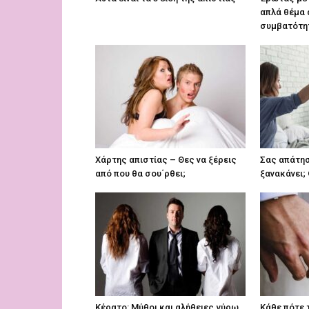
απλά θέμα 
συμβατότη
Χάρτης απιστίας – Θες να ξέρεις
Σας απάτησ
από που θα σου΄ρθει;
ξανακάνει; 
Κέρατο: Μύθοι και αλήθειες γύρω
Κάθε πότε 