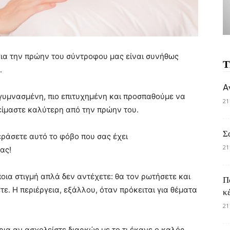
ια την πρώην του σύντροφου μας είναι συνήθως
Τ
.
A
 γυμνασμένη, πιο επιτυχημένη και προσπαθούμε να
21
 είμαστε καλύτερη από την πρώην του.
Σ
εράσετε αυτό το φόβο που σας έχει
21
ας!
ποια στιγμή απλά δεν αντέχετε: θα τον ρωτήσετε και
Π
τε. Η περιέργεια, εξάλλου, όταν πρόκειται για θέματα
κ
21
έρια αν ασχολείστε διαρκώς με το τι έκανε ο καλός