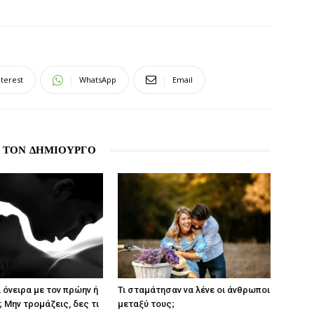
nterest
WhatsApp
Email
 ΤΟΝ ΔΗΜΙΟΥΡΓΟ
 όνειρα με τον πρώην ή
Τι σταμάτησαν να λένε οι άνθρωποι
 Μην τρομάζεις, δες τι
μεταξύ τους;