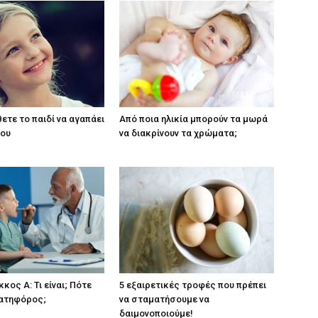
ετε το παιδί να αγαπάει
Από ποια ηλικία μπορούν τα μωρά
του
να διακρίνουν τα χρώματα;
ος Α: Τι είναι; Πότε
5 εξαιρετικές τροφές που πρέπει
νατηφόρος;
να σταματήσουμε να
δαιμονοποιούμε!