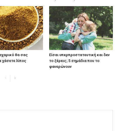
αχαρικό θα σας
Είσαι υπερπροστατευτική και δεν
α χάσετε λίπος
το ξέρεις; 5 σημάδια που το
φανερώνουν