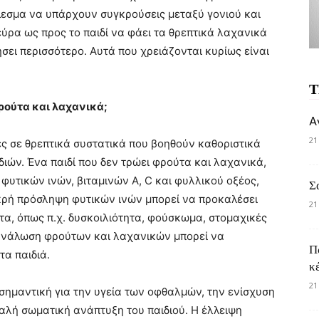
λεσμα να υπάρχουν συγκρούσεις μεταξύ γονιού και
νεύρα ως προς το παιδί να φάει τα θρεπτικά λαχανικά
σει περισσότερο. Αυτά που χρειάζονται κυρίως είναι
Τ
ρούτα και λαχανικά;
A
21
ιες σε θρεπτικά συστατικά που βοηθούν καθοριστικά
διών. Ένα παιδί που δεν τρώει φρούτα και λαχανικά,
υτικών ινών, βιταμινών A, C και φυλλικού οξέος,
Σ
ικρή πρόσληψη φυτικών ινών μπορεί να προκαλέσει
21
α, όπως π.χ. δυσκοιλιότητα, φούσκωμα, στομαχικές
τανάλωση φρούτων και λαχανικών μπορεί να
Π
τα παιδιά.
κ
21
ύ σημαντική για την υγεία των οφθαλμών, την ενίσχυση
μαλή σωματική ανάπτυξη του παιδιού. Η έλλειψη