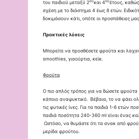
ου
ου
του παιδιού μεταξύ 2
και 4
έτους, καθώς 
σχέση με το διάστημα 4 έως 8 ετών. Ειδικό
δοκιμάσουν κάτι, οπότε οι προσπάθειες μας
Πρακτικές λύσεις
Μπορείτε να προσθέσετε φρούτα και λαχαν
smoothies, γιαούρτια, κείκ.
Φρούτα
Ο πιο απλός τρόπος για να δώσετε φρούτα σ
κάποιο αναψυκτικό. Βέβαια, το να φάει ολ
τις φυτικές ίνες. Για τα παιδιά 1-6 ετών 
παιδιά ποσότητα 240-360 ml είναι ένας κ
Ωστόσο, να θυμάστε ότι τα σνακ από φρού
μερίδα φρούτου.