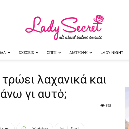
ΟΔΑ
ΣΧΕΣΕΙΣ
ΣΠΙΤΙ
ΔΙΑΤΡΟΦΗ
LADY NIGHT
Lady
ν τρώει λαχανικά και
άνω γι αυτό;
Secret
862
nterest
WhatsApp
Email