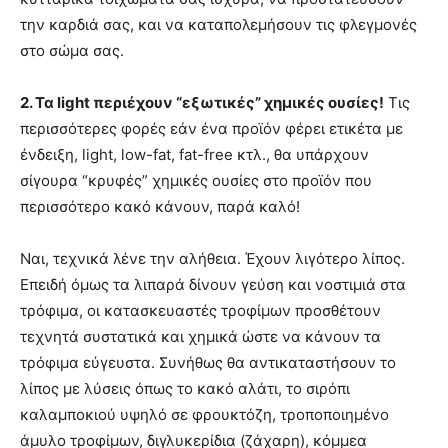
την καρδιά σας, και να καταπολεμήσουν τις φλεγμονές
στο σώμα σας.
2. Τα light περιέχουν “εξωτικές” χημικές ουσίες!
Τις
περισσότερες φορές εάν ένα προϊόν φέρει ετικέτα με
ένδειξη, light, low-fat, fat-free κτλ., θα υπάρχουν
σίγουρα “κρυφές” χημικές ουσίες στο προϊόν που
περισσότερο κακό κάνουν, παρά καλό!
Ναι, τεχνικά λένε την αλήθεια. Έχουν λιγότερο λίπος.
Επειδή όμως τα λιπαρά δίνουν γεύση και νοστιμιά στα
τρόφιμα, οι κατασκευαστές τροφίμων προσθέτουν
τεχνητά συστατικά και χημικά ώστε να κάνουν τα
τρόφιμα εύγευστα. Συνήθως θα αντικαταστήσουν το
λίπος με λύσεις όπως το κακό αλάτι, το σιρόπι
καλαμποκιού υψηλό σε φρουκτόζη, τροποποιημένο
άμυλο τροφίμων, διγλυκερίδια (ζάχαρη), κόμμεα