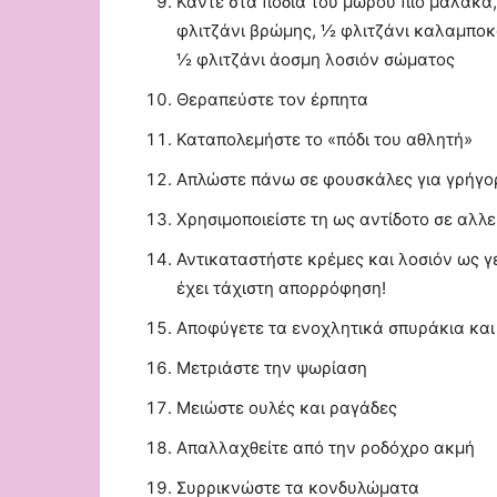
Κάντε στα πόδια του μωρού πιο μαλακά,
φλιτζάνι βρώμης, ½ φλιτζάνι καλαμποκ
½ φλιτζάνι άοσμη λοσιόν σώματος
Θεραπεύστε τον έρπητα
Καταπολεμήστε το «πόδι του αθλητή»
Απλώστε πάνω σε φουσκάλες για γρήγ
Χρησιμοποιείστε τη ως αντίδοτο σε αλλ
Αντικαταστήστε κρέμες και λοσιόν ως γ
έχει τάχιστη απορρόφηση!
Αποφύγετε τα ενοχλητικά σπυράκια και
Μετριάστε την ψωρίαση
Μειώστε ουλές και ραγάδες
Απαλλαχθείτε από την ροδόχρο ακμή
Συρρικνώστε τα κονδυλώματα