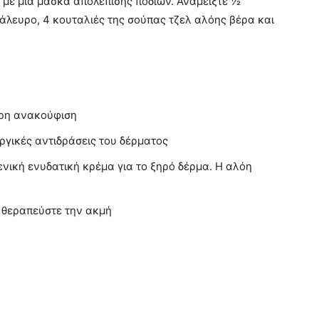
 με μια μάσκα απολέπισης ποδιών. Αναμείξτε ½
άλευρο, 4 κουταλιές της σούπας τζελ αλόης βέρα και
ορη ανακούφιση
εργικές αντιδράσεις του δέρματος
ενική ενυδατική κρέμα για το ξηρό δέρμα. Η αλόη
 θεραπεύστε την ακμή