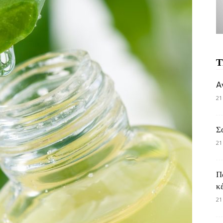
Τ
A
21
Σ
21
Π
κ
21