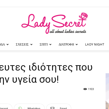
ΟΔΑ
ΣΧΕΣΕΙΣ
ΣΠΙΤΙ
ΔΙΑΤΡΟΦΗ
LADY NIGHT
Lady
ευτες ιδιότητες που
ν υγεία σου!
Secret
1103
nterest
WhatsApp
Email