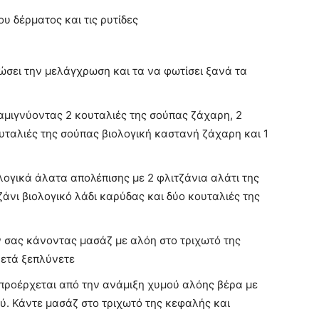
υ δέρματος και τις ρυτίδες
ιώσει την μελάγχρωση και τα να φωτίσει ξανά τα
αμιγνύοντας 2 κουταλιές της σούπας ζάχαρη, 2
υταλιές της σούπας βιολογική καστανή ζάχαρη και 1
ογικά άλατα απολέπισης με 2 φλιτζάνια αλάτι της
ζάνι βιολογικό λάδι καρύδας και δύο κουταλιές της
 σας κάνοντας μασάζ με αλόη στο τριχωτό της
Μετά ξεπλύνετε
υ προέρχεται από την ανάμιξη χυμού αλόης βέρα με
ύ. Κάντε μασάζ στο τριχωτό της κεφαλής και