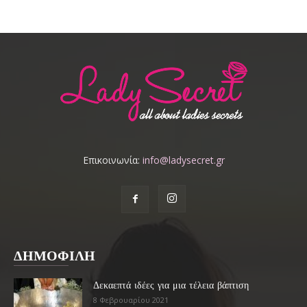
Επικοινωνία:
info@ladysecret.gr
ΔΗΜΟΦΙΛΗ
Δεκαεπτά ιδέες για μια τέλεια βάπτιση
8 Φεβρουαρίου 2021