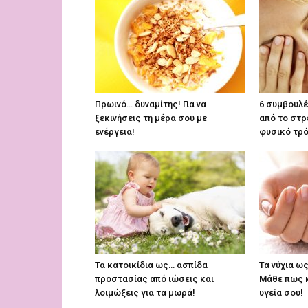
Πρωινό… δυναμίτης! Για να
6 συμβουλέ
ξεκινήσεις τη μέρα σου με
από το στρ
ενέργεια!
φυσικό τρό
Τα κατοικίδια ως… ασπίδα
Τα νύχια ω
προστασίας από ιώσεις και
Μάθε πως κ
λοιμώξεις για τα μωρά!
υγεία σου!