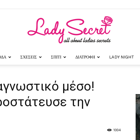
ΟΔΑ
ΣΧΕΣΕΙΣ
ΣΠΙΤΙ
ΔΙΑΤΡΟΦΗ
LADY NIGHT
Lady
αγνωστικό μέσο!
ροστάτευσε την
Secret
1004