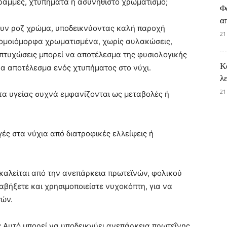
ραμμές, χτυπήματα ή ασυνήθιστο χρωματισμό;
Φ
α
χουν ροζ χρώμα, υποδεικνύοντας καλή παροχή
21
αι ομοιόμορφα χρωματισμένα, χωρίς αυλακώσεις,
 πτυχώσεις μπορεί να αποτέλεσμα της φυσιολογικής
Κ
ένα αποτέλεσμα ενός χτυπήματος στο νύχι.
λ
21
τα υγείας συχνά εμφανίζονται ως μεταβολές ή
γές στα νύχια από διατροφικές ελλείψεις ή
καλείται από την ανεπάρκεια πρωτεϊνών, φολικού
αβήξετε και χρησιμοποιείστε νυχοκόπτη, για να
τών.
:
Αυτό μπορεί να υποδεικνύει ανεπάρκεια πρωτεΐνης