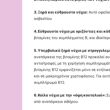
3. Ξηρά και εύθραυστα νύχια:
Αυτό οφείλετ
ασβεστίου
4. Εύθραυστα νύχια με οριζόντιες και κ
βιταμίνες του συμπλέγματος Β, και ιδιαίτ
5. Υπερβολικά ξηρά νύχια με στρογγυλε
ανεπάρκεια της βιταμίνης Β12 προκαλεί συ
αντιστραφεί, με τη χορήγηση συμπληρωμάτω
βιταμίνης Β12 εμφανίζεται μόνο σε ενήλι
και σε μακροχρόνια χορτοφάγους. Για αυτ
συμπλήρωμα Β12.
6. Κοίλα νύχια με την «όψη κουταλιού»:
Σ
από ανεπάρκεια σιδήρου.