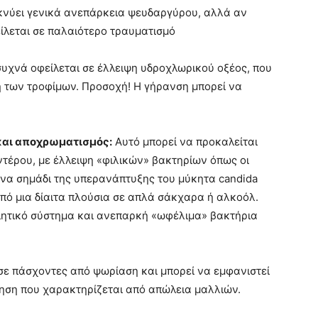
κνύει γενικά ανεπάρκεια ψευδαργύρου, αλλά αν
είλεται σε παλαιότερο τραυματισμό
υχνά οφείλεται σε έλλειψη υδροχλωρικού οξέος, που
ση των τροφίμων. Προσοχή! Η γήρανση μπορεί να
 και αποχρωματισμός:
Αυτό μπορεί να προκαλείται
ντέρου, με έλλειψη «φιλικών» βακτηρίων όπως οι
ένα σημάδι της υπερανάπτυξης του μύκητα candida
από μια δίαιτα πλούσια σε απλά σάκχαρα ή αλκοόλ.
ητικό σύστημα και ανεπαρκή «ωφέλιμα» βακτήρια
σε πάσχοντες από ψωρίαση και μπορεί να εμφανιστεί
ηση που χαρακτηρίζεται από απώλεια μαλλιών.