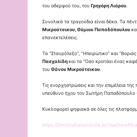
του αδερφού του, του
Γρηγόρη Λιάρου
.
Συνολικά τα τραγούδια είναι δέκα. Τα πέντ
Μικρούτσικου, Θύμιου Παπαδόπουλου
κα
επανεκτελέσεις.
Τα “Σταυρόλεξο”, “Ηπειρώτικο” και “Βοριάς
Πασχαλίδη
και τα “Όσο κρατάει ένας καφ
του
Θάνου Μικρούτσικου
.
Τις ενορχηστρώσεις και την επιμέλεια τη
υπεύθυνο ήχου τον Σωτήρη Παπαδόπουλο 
Κυκλοφορεί ψηφιακά σε όλες τις πλατφόρμ
https://DimitrisKanellos.lnk.to/OsaOnirefti