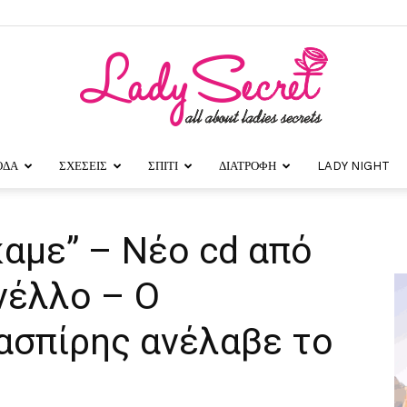
ΟΔΑ
ΣΧΕΣΕΙΣ
ΣΠΙΤΙ
ΔΙΑΤΡΟΦΗ
LADY NIGHT
Lady
αμε” – Νέο cd από
νέλλο – Ο
Secret
ασπίρης ανέλαβε το