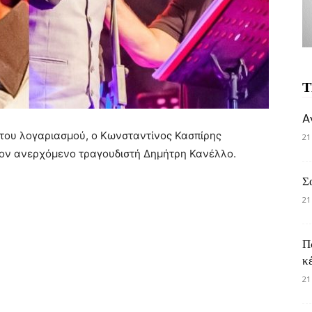
Τ
A
του λογαριασμού, ο Κωνσταντίνος Κασπίρης
21
τον ανερχόμενο τραγουδιστή Δημήτρη Κανέλλο.
Σ
21
Π
κ
21