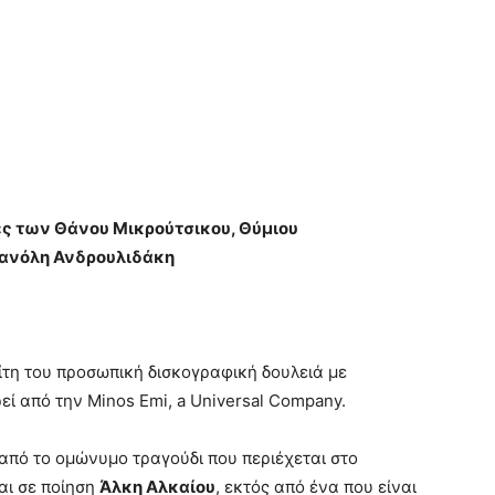
ές των Θάνου Μικρούτσικου, Θύμιου
Μανόλη Ανδρουλιδάκη
ίτη του προσωπική δισκογραφική δουλειά
με
εί από την
Minos Emi
,
a Universal Company
.
από το ομώνυμο τραγούδι που περιέχεται στο
αι σε ποίηση
Άλκη Αλκαίου
,
εκτός από ένα που είναι