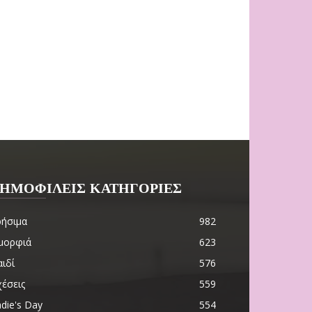
ΗΜΟΦΙΛΕΙΣ ΚΑΤΗΓΟΡΙΕΣ
ρήσιμα
982
μορφιά
623
ιδί
576
χέσεις
559
die's Day
554