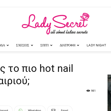
ΟΔΑ
ΣΧΕΣΕΙΣ
ΣΠΙΤΙ
ΔΙΑΤΡΟΦΗ
LADY NIGHT
Lady
 το πιο hot nail
αιριού;
Secret
981
nterest
WhatsApp
Email