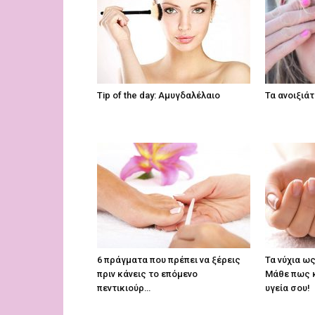
Tip of the day: Αμυγδαλέλαιο
Τα ανοιξιάτ
6 πράγματα που πρέπει να ξέρεις
Τα νύχια ω
πριν κάνεις το επόμενο
Μάθε πως κ
πεντικιούρ…
υγεία σου!