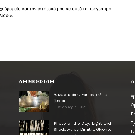
χυδρομείο και τον ιστότοπό μου σε αυτό το πρόγραμμα
λιάσω.
ΔΗΜΟΦΙΛΗ
Δ
Δεκαεπτά ιδέες για μια τέλεια
Χ
βάπτιση
Ο
8 Φεβρουαρίου 2021
Πα
Σ
Photo of the Day: Light and
Shadows by Dimitra Gkionte
La