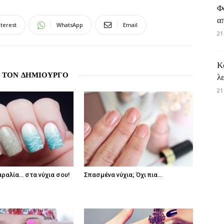
Φ
α
nterest
WhatsApp
Email
21
Κ
 ΤΟΝ ΔΗΜΙΟΥΡΓΟ
λ
21
αραλία… στα νύχια σου!
Σπασμένα νύχια; Όχι πια…