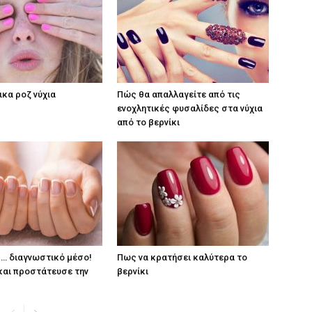
ικα ροζ νύχια
Πώς θα απαλλαγείτε από τις
ενοχλητικές φυσαλίδες στα νύχια
από το βερνίκι
ς… διαγνωστικό μέσο!
Πως να κρατήσει καλύτερα το
αι προστάτευσε την
βερνίκι