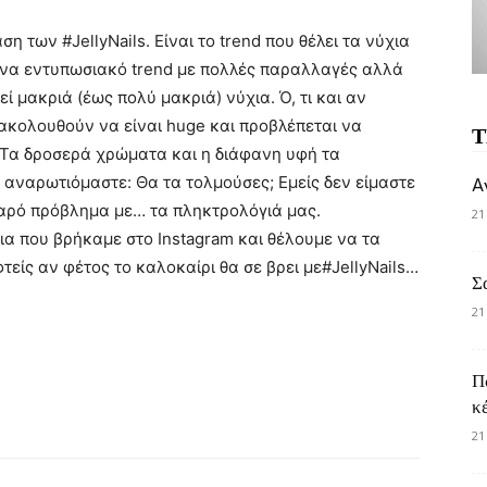
η των #JellyNails. Είναι το trend που θέλει τα νύχια
 ένα εντυπωσιακό trend με πολλές παραλλαγές αλλά
εί μακριά (έως πολύ μακριά) νύχια. Ό, τι και αν
εξακολουθούν να είναι huge και προβλέπεται να
Τ
. Τα δροσερά χρώματα και η διάφανη υφή τα
ι αναρωτιόμαστε: Θα τα τολμούσες; Εμείς δεν είμαστε
A
οβαρό πρόβλημα με… τα πληκτρολόγιά μας.
21
α που βρήκαμε στο Instagram και θέλουμε να τα
φτείς αν φέτος το καλοκαίρι θα σε βρει με#JellyNails…
Σ
21
Π
κ
21