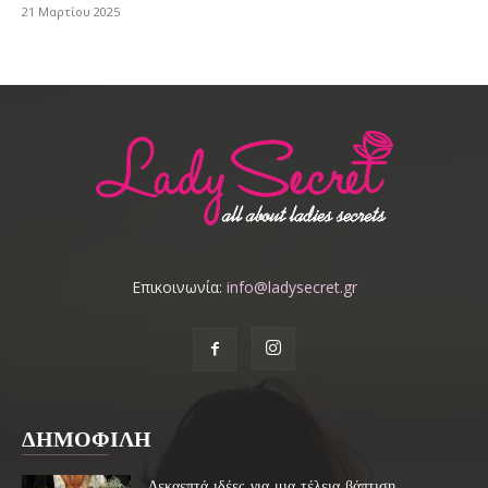
21 Μαρτίου 2025
Επικοινωνία:
info@ladysecret.gr
ΔΗΜΟΦΙΛΗ
Δεκαεπτά ιδέες για μια τέλεια βάπτιση