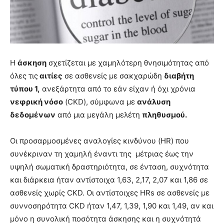
Η
άσκηση
σχετίζεται με χαμηλότερη θνησιμότητας από
όλες τις
αιτίες
σε ασθενείς με σακχαρώδη
διαβήτη
τύπου 1,
ανεξάρτητα από το εάν είχαν ή όχι χρόνια
νεφρική νόσο
(CKD), σύμφωνα με
ανάλυση
δεδομένων
από μια μεγάλη μελέτη
πληθυσμού.
Οι προσαρμοσμένες αναλογίες κινδύνου (HR) που
συνέκριναν τη χαμηλή έναντι της μέτριας έως την
υψηλή σωματική δραστηριότητα, σε ένταση, συχνότητα
και διάρκεια ήταν αντίστοιχα 1,63, 2,17, 2,07 και 1,86 σε
ασθενείς χωρίς CKD. Οι αντίστοιχες HRs σε ασθενείς με
συννοσηρότητα CKD ήταν 1,47, 1,39, 1,90 και 1,49, αν και
μόνο η συνολική ποσότητα άσκησης και η συχνότητά