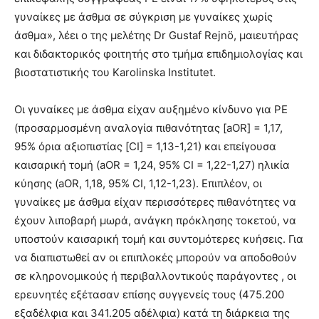
γυναίκες με άσθμα σε σύγκριση με γυναίκες χωρίς
άσθμα», λέει ο της μελέτης Dr Gustaf Rejnö, μαιευτήρας
και διδακτορικός φοιτητής στο τμήμα επιδημιολογίας και
βιοστατιστικής του Karolinska Institutet.
Οι γυναίκες με άσθμα είχαν αυξημένο κίνδυνο για ΡΕ
(προσαρμοσμένη αναλογία πιθανότητας [aOR] = 1,17,
95% όρια αξιοπιστίας [CI] = 1,13-1,21) και επείγουσα
καισαρική τομή (aOR = 1,24, 95% CI = 1,22-1,27) ηλικία
κύησης (aOR, 1,18, 95% CI, 1,12-1,23). Επιπλέον, οι
γυναίκες με άσθμα είχαν περισσότερες πιθανότητες να
έχουν λιποβαρή μωρά, ανάγκη πρόκλησης τοκετού, να
υποστούν καισαρική τομή και συντομότερες κυήσεις. Για
να διαπιστωθεί αν οι επιπλοκές μπορούν να αποδοθούν
σε κληρονομικούς ή περιβαλλοντικούς παράγοντες , οι
ερευνητές εξέτασαν επίσης συγγενείς τους (475.200
εξαδέλφια και 341.205 αδέλφια) κατά τη διάρκεια της