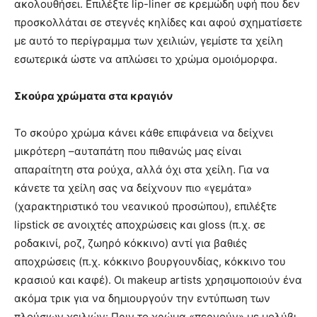
ακολουθήσει. Επιλέξτε lip-liner σε κρεμώδη υφή που δεν
προσκολλάται σε στεγνές κηλίδες και αφού σχηματίσετε
με αυτό το περίγραμμα των χειλιών, γεμίστε τα χείλη
εσωτερικά ώστε να απλώσει το χρώμα ομοιόμορφα.
Σκούρα χρώματα στα κραγιόν
Το σκούρο χρώμα κάνει κάθε επιφάνεια να δείχνει
μικρότερη –αυταπάτη που πιθανώς μας είναι
απαραίτητη στα ρούχα, αλλά όχι στα χείλη. Για να
κάνετε τα χείλη σας να δείχνουν πιο «γεμάτα»
(χαρακτηριστικό του νεανικού προσώπου), επιλέξτε
lipstick σε ανοιχτές αποχρώσεις και gloss (π.χ. σε
ροδακινί, ροζ, ζωηρό κόκκινο) αντί για βαθιές
αποχρώσεις (π.χ. κόκκινο βουργουνδίας, κόκκινο του
κρασιού και καφέ). Οι makeup artists χρησιμοποιούν ένα
ακόμα τρικ για να δημιουργούν την εντύπωση των
πλούσιων χειλιών: Πριν το χρώμα «περνούν» με μολύβι