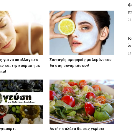
Φ
α
21
Κ
λ
21
ς για να απαλλαγείτε
Συνταγές ομορφιάς με λεμόνι που
ες και την κούραση με
θα σας συναρπάσουν!
πο!
γιαούρτι
Αυτή η σαλάτα θα σας γεμίσει