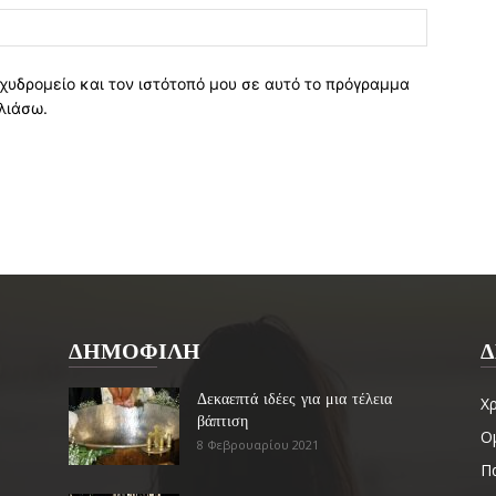
χυδρομείο και τον ιστότοπό μου σε αυτό το πρόγραμμα
λιάσω.
ΔΗΜΟΦΙΛΗ
Δ
Δεκαεπτά ιδέες για μια τέλεια
Χ
βάπτιση
Ο
8 Φεβρουαρίου 2021
Πα