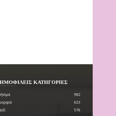
ΗΜΟΦΙΛΕΙΣ ΚΑΤΗΓΟΡΙΕΣ
ρήσιμα
982
μορφιά
623
ιδί
576