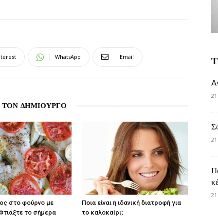
nterest
WhatsApp
Email
Τ
A
21
 ΤΟΝ ΔΗΜΙΟΥΡΓΟ
Σ
21
Π
κ
21
ος στο φούρνο με
Ποια είναι η ιδανική διατροφή για
Φτιάξτε το σήμερα
το καλοκαίρι;