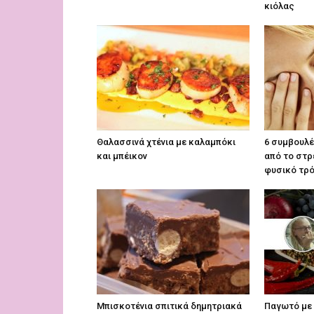
κιόλας
Θαλασσινά χτένια με καλαμπόκι
6 συμβουλέ
και μπέικον
από το στρ
φυσικό τρό
Μπισκοτένια σπιτικά δημητριακά
Παγωτό με 