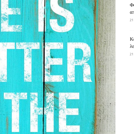
Φ
α
21
Κ
λ
21