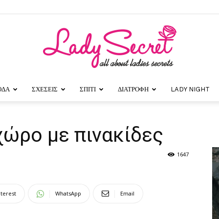
ΟΔΑ
ΣΧΕΣΕΙΣ
ΣΠΙΤΙ
ΔΙΑΤΡΟΦΗ
LADY NIGHT
Lady
χώρο με πινακίδες
1647
Secret
nterest
WhatsApp
Email