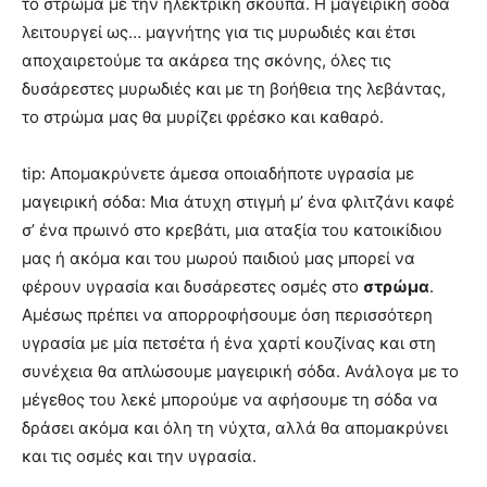
το στρώμα με την ηλεκτρική σκούπα. Η μαγειρική σόδα
λειτουργεί ως… μαγνήτης για τις μυρωδιές και έτσι
αποχαιρετούμε τα ακάρεα της σκόνης, όλες τις
δυσάρεστες μυρωδιές και με τη βοήθεια της λεβάντας,
το στρώμα μας θα μυρίζει φρέσκο και καθαρό.
tip: Απομακρύνετε άμεσα οποιαδήποτε υγρασία με
μαγειρική σόδα: Μια άτυχη στιγμή μ’ ένα φλιτζάνι καφέ
σ’ ένα πρωινό στο κρεβάτι, μια αταξία του κατοικίδιου
μας ή ακόμα και του μωρού παιδιού μας μπορεί να
φέρουν υγρασία και δυσάρεστες οσμές στο
στρώμα
.
Αμέσως πρέπει να απορροφήσουμε όση περισσότερη
υγρασία με μία πετσέτα ή ένα χαρτί κουζίνας και στη
συνέχεια θα απλώσουμε μαγειρική σόδα. Ανάλογα με το
μέγεθος του λεκέ μπορούμε να αφήσουμε τη σόδα να
δράσει ακόμα και όλη τη νύχτα, αλλά θα απομακρύνει
και τις οσμές και την υγρασία.