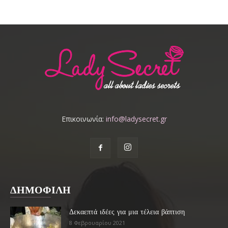
Επικοινωνία:
info@ladysecret.gr
ΔΗΜΟΦΙΛΗ
Δεκαεπτά ιδέες για μια τέλεια βάπτιση
8 Φεβρουαρίου 2021