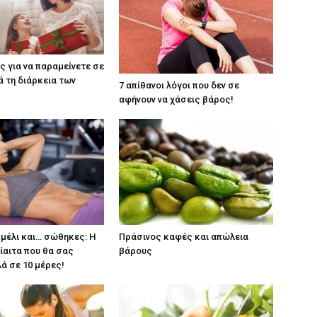
ς για να παραμείνετε σε
 τη διάρκεια των
7 απίθανοι λόγοι που δεν σε
αφήνουν να χάσεις βάρος!
 μέλι και… σώθηκες: Η
Πράσινος καφές και απώλεια
ίαιτα που θα σας
βάρους
λά σε 10 μέρες!