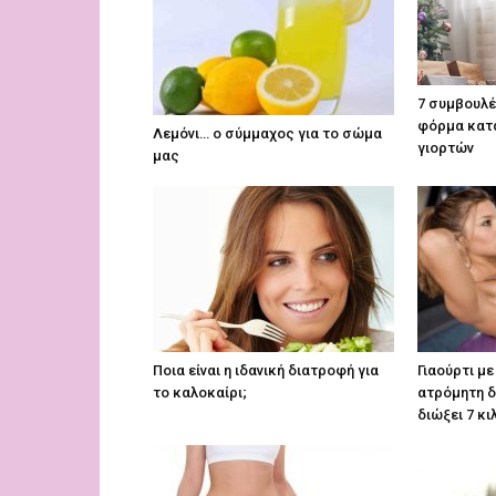
7 συμβουλέ
φόρμα κατά
Λεμόνι… ο σύμμαχος για το σώμα
γιορτών
μας
Ποια είναι η ιδανική διατροφή για
Γιαούρτι με
το καλοκαίρι;
ατρόμητη δ
διώξει 7 κι