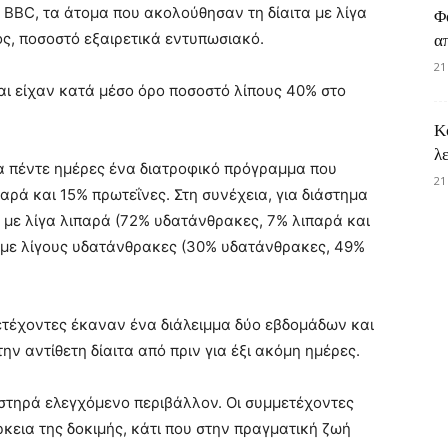
 BBC, τα άτομα που ακολούθησαν τη δίαιτα με λίγα
Φ
ς, ποσοστό εξαιρετικά εντυπωσιακό.
α
21
αι είχαν κατά μέσο όρο ποσοστό λίπους 40% στο
Κ
λ
α πέντε ημέρες ένα διατροφικό πρόγραμμα που
21
ρά και 15% πρωτεΐνες. Στη συνέχεια, για διάστημα
α με λίγα λιπαρά (72% υδατάνθρακες, 7% λιπαρά και
ιτα με λίγους υδατάνθρακες (30% υδατάνθρακες, 49%
μετέχοντες έκαναν ένα διάλειμμα δύο εβδομάδων και
ν αντίθετη δίαιτα από πριν για έξι ακόμη ημέρες.
 αυστηρά ελεγχόμενο περιβάλλον. Οι συμμετέχοντες
κεια της δοκιμής, κάτι που στην πραγματική ζωή