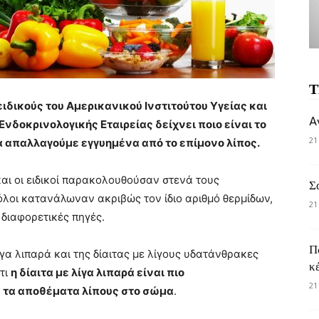
Τ
δικούς του Αμερικανικού Ινστιτούτου Υγείας και
A
Ενδοκρινολογικής Εταιρείας δείχνει ποιο είναι το
21
 απαλλαγούμε εγγυημένα από το επίμονο λίπος.
και οι ειδικοί παρακολουθούσαν στενά τους
Σ
όλοι κατανάλωναν ακριβώς τον ίδιο αριθμό θερμίδων,
21
διαφορετικές πηγές.
Π
λίγα λιπαρά και της δίαιτας με λίγους υδατάνθρακες
κ
τι
η δίαιτα με λίγα λιπαρά είναι πιο
21
 τα αποθέματα λίπους στο σώμα
.