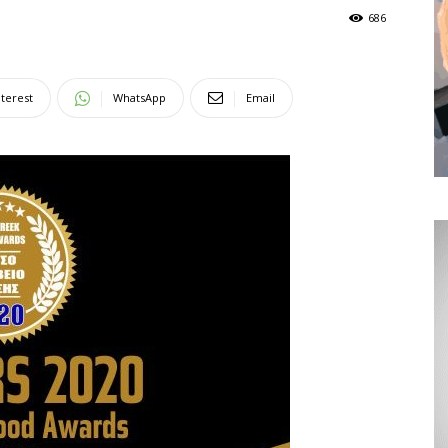
686
nterest
WhatsApp
Email