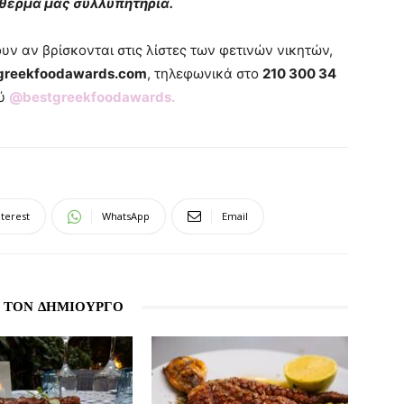
α θερμά μας συλλυπητήρια.
υν αν βρίσκονται στις λίστες των φετινών νικητών,
greekfoodawards.com
, τηλεφωνικά στο
210 300 34
ού
@bestgreekfoodawards.
nterest
WhatsApp
Email
 ΤΟΝ ΔΗΜΙΟΥΡΓΟ