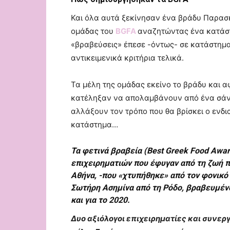
Και όλα αυτά ξεκίνησαν ένα βράδυ Παρασκ
ομάδας του
BGFA
αναζητώντας ένα κατάστ
«βραβεύσεις» έπεσε -όντως- σε κατάστημα
αντικειμενικά κριτήρια τελικά.
Τα μέλη της ομάδας εκείνο το βράδυ και 
κατέληξαν να απολαμβάνουν από ένα σάν
αλλάξουν τον τρόπο που θα βρίσκει ο εν
κατάστημα…
Τα φετινά βραβεία (Best Greek Food Awar
επιχειρηματιών που έφυγαν από τη ζωή π
Αθήνα, -που «χτυπήθηκε» από τον φονικό 
Σωτήρη Ασημίνα από τη Ρόδο, βραβευμένο
και για το 2020.
Δυο αξιόλογοι επιχειρηματίες και συνερ