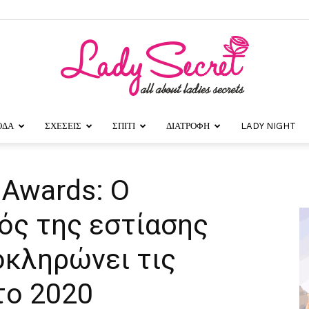
ΟΔΑ
ΣΧΕΣΕΙΣ
ΣΠΙΤΙ
ΔΙΑΤΡΟΦΗ
LADY NIGHT
Lady
 Awards: Ο
ός της εστίασης
Secret
οκληρώνει τις
το 2020