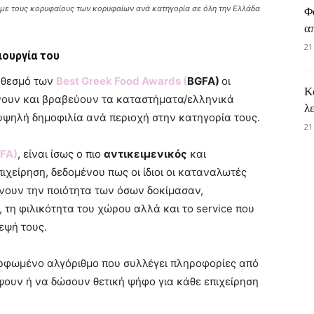
0 με τους κορυφαίους των κορυφαίων ανά κατηγορία σε όλη την Ελλάδα
Φ
α
21
ιουργία του
ο θεσμό των
Best
Greek
Food
Awards (
BGFA)
οι
Κ
ίνουν και βραβεύουν τα καταστήματα/ελληνικά
λ
ψηλή δημοφιλία ανά περιοχή στην κατηγορία τους.
21
FA)
, είναι ίσως ο πιο
αντικειμενικός
και
πιχείρηση, δεδομένου πως οι ίδιοι οι καταναλωτές
ίνουν την ποιότητα των όσων δοκίμασαν,
, τη φιλικότητα του χώρου αλλά και το service που
εψή τους.
ορφωμένο αλγόριθμο που συλλέγει πληροφορίες από
ουν ή να δώσουν θετική ψήφο για κάθε επιχείρηση