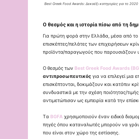
Best Greek Food Awards: Δεκαέξι κατηγορίες για το 202
Ο θεσμός και η ιστορία πίσω από τη δημ
Για πρώτη φορά στην Ελλάδα, μέσα από τ
επισκέπτες/πελάτες των επιχειρήσεων κρ
προϊόντα/παραγωγούς που παρουσιάζουν υ
Ο θεσμός των
Best
Greek
Food
Awards (
BG
αντιπροσωπευτικός
για να επιλεγεί μια ε
επισκέπτονται, δοκιμάζουν και κατόπιν κρ
συνδυαστικά με την σχέση ποιότητας/τιμής
αντιμετώπισαν ως εμπειρία κατά την επίσκ
Tα
BGFA
χρησιμοποιούν έναν ειδικά διαμ
πηγές όπου καταναλωτές μπορούν να γράψ
που είναι στον χώρο της εστίασης.