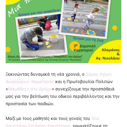
Ξεκινώντας δυναμικά τη νέα χρονιά, ο
Δήμος Αγίων
Αναργύρων-Καματερού
και η Πρωτοβουλία Πολιτών
«
Μαμάδες+ στο Δρόμο
» συνεχίζουμε την προσπάθειά
μας για την βελτίωση του οδικού περιβάλλοντος και την
προστασία των παιδιών.
Μαζί με τους μαθητές και τους γονείς του
3
ου
Δημοτικού Σχολείου Καματερού
, χρωματίζουμε τη