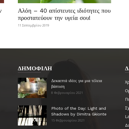
ν
Αλόη – 40 απίστευτες ιδιότητες που
προστατεύουν την υγεία σου!
11 Σεπτεμβρίου 2019
ΔΗΜΟΦΙΛΗ
Δ
Δεκαεπτά ιδέες για μια τέλεια
Χ
βάπτιση
Ο
8 Φεβρουαρίου 2021
Πα
Σ
Photo of the Day: Light and
Shadows by Dimitra Gkionte
La
15 Φεβρουαρίου 2021
Δ