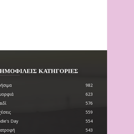
ΗΜΟΦΙΛΕΙΣ ΚΑΤΗΓΟΡΙΕΣ
ρήσιμα
982
μορφιά
623
ιδί
576
χέσεις
559
die's Day
554
ιατροφή
543