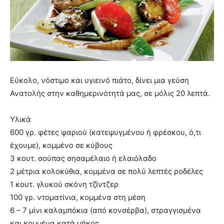
Εύκολο, νόστιμο και υγιεινό πιάτο, δίνει μια γεύση
Ανατολής στην καθημερινότητά μας, σε μόλις 20 λεπτά.
Υλικά
600 γρ. φέτες ψαριού (κατεψυγμένου ή φρέσκου, ό,τι
έχουμε), κομμένο σε κύβους
3 κουτ. σούπας σησαμέλαιο ή ελαιόλαδο
2 μέτρια κολοκύθια, κομμένα σε πολύ λεπτές ροδέλες
1 κουτ. γλυκού σκόνη τζίντζερ
100 γρ. ντοματίνια, κομμένα στη μέση
6 – 7 μίνι καλαμπόκια (από κονσέρβα), στραγγισμένα
και κομμένα κατά μήκος