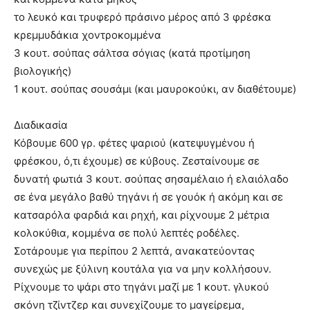
το λευκό και τρυφερό πράσινο μέρος από 3 φρέσκα
κρεμμυδάκια χοντροκομμένα
3 κουτ. σούπας σάλτσα σόγιας (κατά προτίμηση
βιολογικής)
1 κουτ. σούπας σουσάμι (και μαυροκούκι, αν διαθέτουμε)
Διαδικασία
Κόβουμε 600 γρ. φέτες ψαριού (κατεψυγμένου ή
φρέσκου, ό,τι έχουμε) σε κύβους. Ζεσταίνουμε σε
δυνατή φωτιά 3 κουτ. σούπας σησαμέλαιο ή ελαιόλαδο
σε ένα μεγάλο βαθύ τηγάνι ή σε γουόκ ή ακόμη και σε
κατσαρόλα φαρδιά και ρηχή, και ρίχνουμε 2 μέτρια
κολοκύθια, κομμένα σε πολύ λεπτές ροδέλες.
Σοτάρουμε για περίπου 2 λεπτά, ανακατεύοντας
συνεχώς με ξύλινη κουτάλα για να μην κολλήσουν.
Ρίχνουμε το ψάρι στο τηγάνι μαζί με 1 κουτ. γλυκού
σκόνη τζίντζερ και συνεχίζουμε το μαγείρεμα,