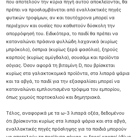
που αποτελούν την κύρια πηγή αυτού αποκλείονται, θα
πρέπει να προσλαμβάνεται από εναλλακτικές πηγές
φυτικών τροφίμων, αν και ταυτόχρονα μπορεί να
περιέχουν και ουσίες που καθιστούν δύσκολη την
απορρόφησή του. Ειδικότερα, το παιδί θα πρέπει να
καταναλώνει πράσινα φυλλώδη λαχανικά (κυρίως
μπρόκολο), όσπρια (κυρίως ξερά φασόλια), ξηρούς
καρπούς (κυρίως αμύγδαλα), σουσάμι και προϊόντα
σόγιας. Όσον αφορά τη βιταμίνη D, που βρίσκεται
κυρίως στα γαλακτοκομικά προϊόντα, στα λιπαρά ψάρια
και τα αβγά, το παιδί για την εξασφαλίσει μπορεί να
καταναλώνει εμπλουτισμένα τρόφιμα του εμπορίου,
όπως χυμούς πορτοκαλιού και δημητριακά.
Τέλος, αναφορικά με τα ω-3 λιπαρά οξέα, δεδομένου
ότι βρίσκονται κυρίως στα λιπαρά ψάρια και στα αβγά,
εναλλακτικές πηγές πρόσληψης για τα παιδιά μπορούν
να αποτελούν τα προϊόντα σόγιας, οι ξηροί καρποί (ιδίως