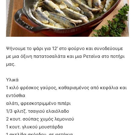
Ψήνουμε το ψάρι για 12′ στο φούρνο και συνοδεύουμε
με μια όξινη πατατοσαλάτα και μια Ρετσίνα στο ποτήρι
μας.
Υλικά
1 κιλό φρέσκος γαύρος, καθαρισμένος από κεφάλια και
εντόσθια
αλάτι, φρεσκοτριμμένο πιπέρι
1/3 φλιτζ. τσαγιού ελαιόλαδο
2 κουτ. σούπας χυμός λεμονιού
1 κουτ. γλυκού μουστάρδα
1 σκελίδα σκόρδου, σε φετάκια