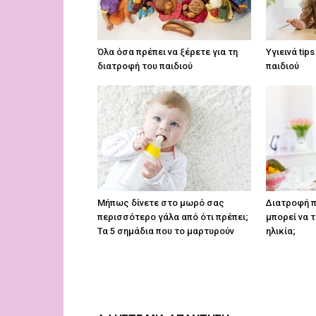
Όλα όσα πρέπει να ξέρετε για τη
Υγιεινά tip
διατροφή του παιδιού
παιδιού
Mήπως δίνετε στο μωρό σας
Διατροφή πα
περισσότερο γάλα από ότι πρέπει;
μπορεί να τ
Τα 5 σημάδια που το μαρτυρούν
ηλικία;