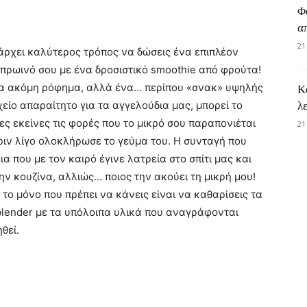
Φ
α
21
πάρχει καλύτερος τρόπος να δώσεις ένα επιπλέον
 πρωινό σου με ένα δροσιστικό smoothie από φρούτα!
ένα ακόμη ρόφημα, αλλά ένα… περίπου «σνακ» υψηλής
Κ
είο απαραίτητο για τα αγγελούδια μας, μπορεί το
λ
ες εκείνες τις φορές που το μικρό σου παραπονιέται
21
ριν λίγο ολοκλήρωσε το γεύμα του. Η συνταγή που
 που με τον καιρό έγινε λατρεία στο σπίτι μας και
ην κουζίνα, αλλιώς… ποιος την ακούει τη μικρή μου!
 το μόνο που πρέπει να κάνεις είναι να καθαρίσεις τα
 blender με τα υπόλοιπα υλικά που αναγράφονται
θεί.