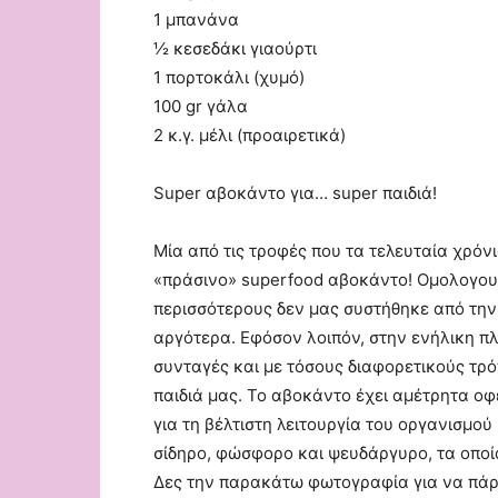
1 μπανάνα
½ κεσεδάκι γιαούρτι
1 πορτοκάλι (χυμό)
100 gr γάλα
2 κ.γ. μέλι (προαιρετικά)
Super αβοκάντο για… super παιδιά!
Μία από τις τροφές που τα τελευταία χρόνι
«πράσινο» superfood αβοκάντο! Ομολογουμ
περισσότερους δεν μας συστήθηκε από την
αργότερα. Εφόσον λοιπόν, στην ενήλικη π
συνταγές και με τόσους διαφορετικούς τρ
παιδιά μας. Το αβοκάντο έχει αμέτρητα οφ
για τη βέλτιστη λειτουργία του οργανισμού
σίδηρο, φώσφορο και ψευδάργυρο, τα οποί
Δες την παρακάτω φωτογραφία για να πάρε