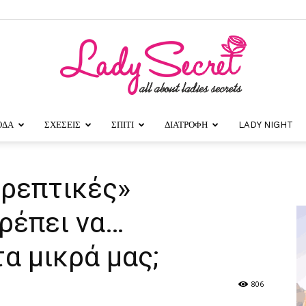
ΟΔΑ
ΣΧΕΣΕΙΣ
ΣΠΙΤΙ
ΔΙΑΤΡΟΦΗ
LADY NIGHT
Lady
θρεπτικές»
ρέπει να…
Secret
α μικρά μας;
806