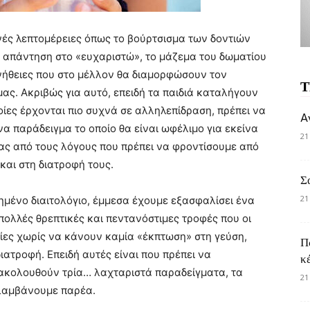
νές λεπτομέρειες όπως το βούρτσισμα των δοντιών
 απάντηση στο «ευχαριστώ», το μάζεμα του δωματίου
συνήθειες που στο μέλλον θα διαμορφώσουν τον
Τ
ας. Ακριβώς για αυτό, επειδή τα παιδιά καταλήγουν
ίες έρχονται πιο συχνά σε αλληλεπίδραση, πρέπει να
A
να παράδειγμα το οποίο θα είναι ωφέλιμο για εκείνα
21
ένας από τους λόγους που πρέπει να φροντίσουμε από
και στη διατροφή τους.
Σ
21
ημένο διαιτολόγιο, έμμεσα έχουμε εξασφαλίσει ένα
 πολλές θρεπτικές και πεντανόστιμες τροφές που οι
ίες χωρίς να κάνουν καμία «έκπτωση» στη γεύση,
Π
ατροφή. Επειδή αυτές είναι που πρέπει να
κ
 ακολουθούν τρία… λαχταριστά παραδείγματα, τα
21
ολαμβάνουμε παρέα.