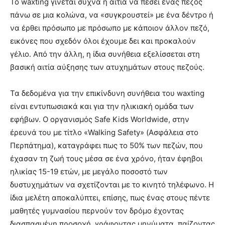
Το waxting γίνεται συχνά η αιτία να πέσει ένας πεζός
πάνω σε μια κολώνα, να «συγκρουστεί» με ένα δέντρο ή
να έρθει πρόσωπο με πρόσωπο με κάποιον άλλον πεζό,
εικόνες που σχεδόν όλοι έχουμε δει και προκαλούν
γέλιο. Από την άλλη, η ίδια συνήθεια εξελίσσεται στη
βασική αιτία αύξησης των ατυχημάτων στους πεζούς.
Τα δεδομένα για την επικίνδυνη συνήθεια του waxting
είναι εντυπωσιακά και για την ηλικιακή ομάδα των
εφήβων. Ο οργανισμός Safe Kids Worldwide, στην
έρευνά του με τίτλο «Walking Safety» (Ασφάλεια στο
Περπάτημα), καταγράφει πως το 50% των πεζών, που
έχασαν τη ζωή τους μέσα σε ένα χρόνο, ήταν έφηβοι
ηλικίας 15-19 ετών, με μεγάλο ποσοστό των
δυστυχημάτων να σχετίζονται με το κινητό τηλέφωνο. Η
ίδια μελέτη αποκαλύπτει, επίσης, πως ένας στους πέντε
μαθητές γυμνασίου περνούν τον δρόμο έχοντας
διασπασμένη προσοχή, γράφοντας μηνύματα, παίζοντας