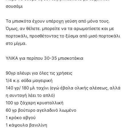
σουσάμι
Τα μπισκότα έχουν υπέροχη γεύση από μόνα τους.
Όμως, αν θέλετε. μπορείτε να τα αρωματίσετε και με
πορτοκάλι, προσθέτοντας το ξύσμα από μισό πορτοκάλι
στο μίγμα.
ΥΛΙΚΑ για περίπου 30-35 μπισκοτάκια
90γρ αλέυρι για όλες τις χρήσεις
1/4 κ.γ. σόδα μαγειρική
140 γρ/ 180 μλ ταχίνι (εγώ έβαλα ολικής αλέσεως, αλλά
η συνταγή λέει το απλό)
100 γρ ζάχαρη κρυσταλλική
60 γρ βούτυρο αγελαδινό λιωμένο
1 κρόκο αβγού
1 κάψουλα βανιλίνη