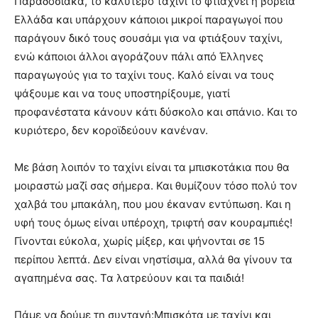
Παραδοσιακά, το καλύτερο ταχίνι το φτιάχνει η βόρεια
Ελλάδα και υπάρχουν κάποιοι μικροί παραγωγοί που
παράγουν δικό τους σουσάμι για να φτιάξουν ταχίνι,
ενώ κάποιοι άλλοι αγοράζουν πάλι από Έλληνες
παραγωγούς για το ταχίνι τους. Καλό είναι να τους
ψάξουμε και να τους υποστηρίξουμε, γιατί
προφανέστατα κάνουν κάτι δύσκολο και σπάνιο. Και το
κυριότερο, δεν κοροϊδεύουν κανέναν.
Με βάση λοιπόν το ταχίνι είναι τα μπισκοτάκια που θα
μοιραστώ μαζί σας σήμερα. Και θυμίζουν τόσο πολύ τον
χαλβά του μπακάλη, που μου έκαναν εντύπωση. Και η
υφή τους όμως είναι υπέροχη, τριφτή σαν κουραμπιές!
Γίνονται εύκολα, χωρίς μίξερ, και ψήνονται σε 15
περίπου λεπτά. Δεν είναι νηστίσιμα, αλλά θα γίνουν τα
αγαπημένα σας. Τα λατρεύουν και τα παιδιά!
Πάμε να δούμε τη συνταγή:Μπισκότα με ταχίνι και