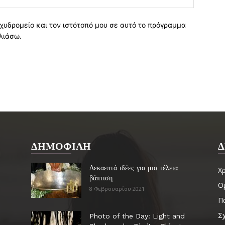
χυδρομείο και τον ιστότοπό μου σε αυτό το πρόγραμμα
λιάσω.
ΔΗΜΟΦΙΛΗ
Δ
Δεκαεπτά ιδέες για μια τέλεια
Χ
βάπτιση
Ο
8 Φεβρουαρίου 2021
Πα
Σ
Photo of the Day: Light and