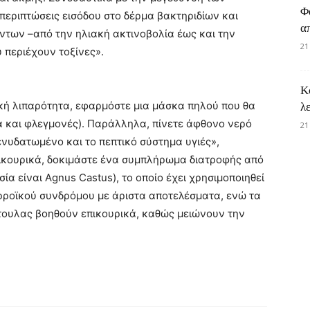
Φ
περιπτώσεις εισόδου στο δέρμα βακτηριδίων και
α
των –από την ηλιακή ακτινοβολία έως και την
21
περιέχουν τοξίνες».
Κ
ική λιπαρότητα, εφαρμόστε μια μάσκα πηλού που θα
λ
 και φλεγμονές). Παράλληλα, πίνετε άφθονο νερό
21
ενυδατωμένο και το πεπτικό σύστημα υγιές»,
Επικουρικά, δοκιμάστε ένα συμπλήρωμα διατροφής από
ία είναι Agnus Castus), το οποίο έχει χρησιμοποιηθεί
ορροϊκού συνδρόμου με άριστα αποτελέσματα, ενώ τα
τουλας βοηθούν επικουρικά, καθώς μειώνουν την