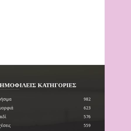
ΗΜΟΦΙΛΕΙΣ ΚΑΤΗΓΟΡΙΕΣ
ρήσιμα
982
μορφιά
623
ιδί
576
χέσεις
559