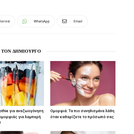
nterest
WhatsApp
Email
 ΤΟΝ ΔΗΜΙΟΥΡΓΟ
oothie για αναζωογόνηση
Ομορφιά: Τα πιο συνηθισμένα λάθη
ομορφιάς για λαμπερή
όταν καθαρίζετε το πρόσωπό σας
!