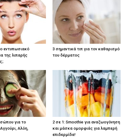
 το εντυπωσιακό
3 σημαντικά τιπ για τον καθαρισμό
α της λιπαρής
του δέρματος
ς;
σώπου για το
2 σε 1: Smoothie για αναζωογόνηση
Αγγούρι, Αλόη,
και μάσκα ομορφιάς για λαμπερή
επιδερμίδα!