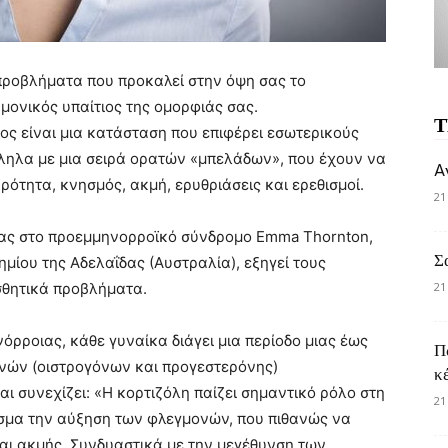
 προβλήματα που προκαλεί στην όψη σας το
ονικός υπαίτιος της ομορφιάς σας.
Τ
δος είναι μια κατάσταση που επιφέρει εσωτερικούς
ηλα με μια σειρά ορατών «μπελάδων», που έχουν να
A
ότητα, κνησμός, ακμή, ερυθριάσεις και ερεθισμοί.
21
νας στο προεμμηνορροϊκό σύνδρομο Emma Thornton,
Σ
ημίου της Αδελαΐδας (Αυστραλία), εξηγεί τους
σθητικά προβλήματα.
21
όρροιας, κάθε γυναίκα διάγει μια περίοδο μιας έως
Π
νών (οιστρογόνων και προγεστερόνης)
κ
ι συνεχίζει: «Η κορτιζόλη παίζει σημαντικό ρόλο στη
21
εσμα την αύξηση των φλεγμονών, που πιθανώς να
ι ακμής. Συνδυαστικά με την μεγέθυνση των