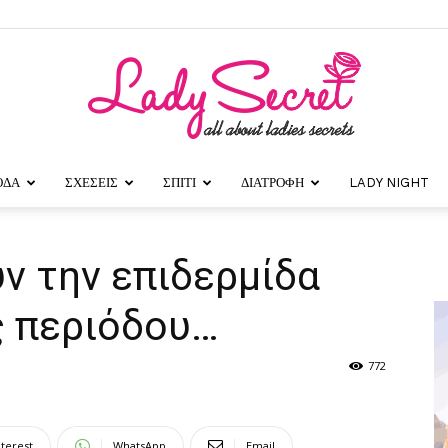
ΟΔΑ
ΣΧΕΣΕΙΣ
ΣΠΙΤΙ
ΔΙΑΤΡΟΦΗ
LADY NIGHT
Lady
ν την επιδερμίδα
ς περιόδου…
Secret
772
nterest
WhatsApp
Email