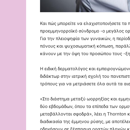
Και πώς μπορείτε να ελαχιστοποιήσετε τα
προεμμηνορροϊκό σύνδρομο -ο μεγάλος ορμ
Για την πλειοψηφία των γυναικών, η περίο
πόνους και ψυχοσωματική κόπωση, παράλλ
κάνουν με την όψη του προσώπου τους -ξηρ
H ειδική δερματολόγος και εμπειρογνώμο
διδάκτωρ στην ιατρική σχολή του πανεπιστ
τρόπους για να μετριάσετε όλα αυτά τα αι
«Στο διάστημα μεταξύ ωορρηξίας και εμμην
δύο εβδομάδων, όπου τα επίπεδα των ορμο
μεταβάλλονται σφοδρά», λέει η Thornton κα
διαδικασία της έμμηνου ρύσης, με αποτέλ
οδηγήσουν σε ξέσπασμα ορατών πληγών κα