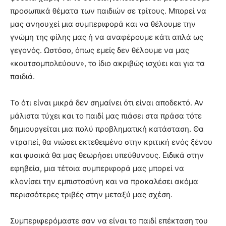
προσωπικά θέματα των παιδιών σε τρίτους. Μπορεί να
μας ανησυχεί μια συμπεριφορά και να θέλουμε την
γνώμη της φίλης μας ή να αναφέρουμε κάτι απλά ως
γεγονός. Ωστόσο, όπως εμείς δεν θέλουμε να μας
«κουτσομπολεύουν», το ίδιο ακριβώς ισχύει και για τα
παιδιά.
Το ότι είναι μικρά δεν σημαίνει ότι είναι αποδεκτό. Αν
μάλιστα τύχει και το παιδί μας πιάσει στα πράσα τότε
δημιουργείται μια πολύ προβληματική κατάσταση. Θα
ντραπεί, θα νιώσει εκτεθειμένο στην κριτική ενός ξένου
και φυσικά θα μας θεωρήσει υπεύθυνους. Ειδικά στην
εφηβεία, μια τέτοια συμπεριφορά μας μπορεί να
κλονίσει την εμπιστοσύνη και να προκαλέσει ακόμα
περισσότερες τριβές στην μεταξύ μας σχέση.
Συμπεριφερόμαστε σαν να είναι το παιδί επέκταση του