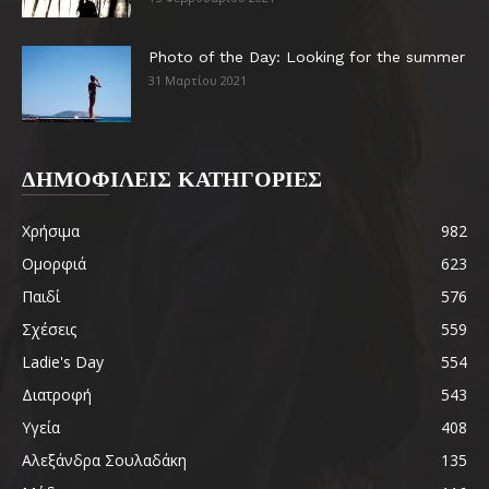
Photo of the Day: Looking for the summer
31 Μαρτίου 2021
ΔΗΜΟΦΙΛΕΙΣ ΚΑΤΗΓΟΡΙΕΣ
Χρήσιμα
982
Ομορφιά
623
Παιδί
576
Σχέσεις
559
Ladie's Day
554
Διατροφή
543
Υγεία
408
Αλεξάνδρα Σουλαδάκη
135