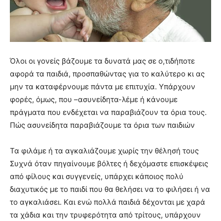
Όλοι οι γονείς βάζουμε τα δυνατά μας σε ο,τιδήποτε
αφορά τα παιδιά, προσπαθώντας για το καλύτερο κι ας
μην τα καταφέρνουμε πάντα με επιτυχία. Υπάρχουν
φορές, όμως, που –ασυνείδητα-λέμε ή κάνουμε
πράγματα που ενδέχεται να παραβιάζουν τα όρια τους.
Πώς ασυνείδητα παραβιάζουμε τα όρια των παιδιών
Τα φιλάμε ή τα αγκαλιάζουμε χωρίς την θέλησή τους
Συχνά όταν πηγαίνουμε βόλτες ή δεχόμαστε επισκέψεις
από φίλους και συγγενείς, υπάρχει κάποιος πολύ
διαχυτικός με το παιδί που θα θελήσει να το φιλήσει ή να
το αγκαλιάσει. Kαι ενώ πολλά παιδιά δέχονται με χαρά
τα χάδια και την τρυφερότητα από τρίτους, υπάρχουν