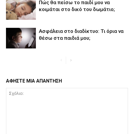
Πώς θα πείσω το παιδί μου να
κοιμάται στο δικό του δωμάτιο;
Ασφάλεια στο διαδίκτυο: Τι όρια να
θέσω στα παιδιά μου;
ΑΦΗΣΤΕ ΜΙΑ ΑΠΑΝΤΗΣΗ