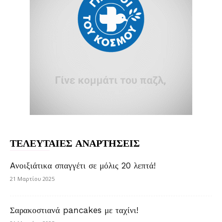
ΤΕΛΕΥΤΑΙΕΣ ΑΝΑΡΤΗΣΕΙΣ
Aνοιξιάτικα σπαγγέτι σε μόλις 20 λεπτά!
21 Μαρτίου 2025
Σαρακοστιανά pancakes με ταχίνι!