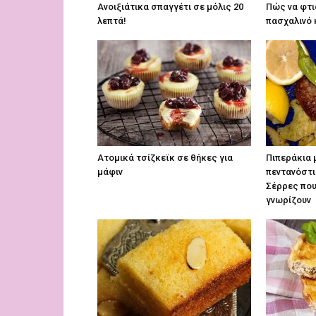
Aνοιξιάτικα σπαγγέτι σε μόλις 20
Πώς να φτι
λεπτά!
πασχαλινό 
Ατομικά τσίζκεϊκ σε θήκες για
Πιπεράκια 
μάφιν
πεντανόστι
Σέρρες που
γνωρίζουν