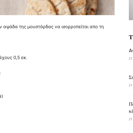
ην αψάδα της μουστάρδας να ισορροπείται απο τη
Τ
A
άχους 0,5 εκ.
21
ς
Σ
21
ά)
Π
κ
21