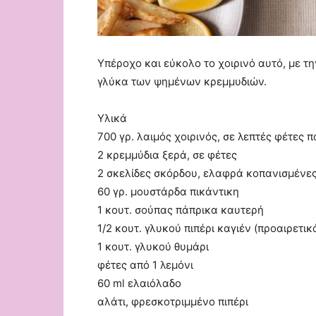
Υπέροχο και εύκολο το χοιρινό αυτό, με τ
γλύκα των ψημένων κρεμμυδιών.
Υλικά
700 γρ. λαιμός χοιρινός, σε λεπτές φέτες π
2 κρεμμύδια ξερά, σε φέτες
2 σκελίδες σκόρδου, ελαφρά κοπανισμένε
60 γρ. μουστάρδα πικάντικη
1 κουτ. σούπας πάπρικα καυτερή
1/2 κουτ. γλυκού πιπέρι καγιέν (προαιρετικ
1 κουτ. γλυκού θυμάρι
φέτες από 1 λεμόνι
60 ml ελαιόλαδο
αλάτι, φρεσκοτριμμένο πιπέρι