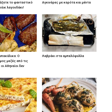
άξετε το φανταστικό
Αγκινάρες με καρότα και μέντα
κέικ λαγουδάκι!
μπακάλικα: Ο
Λαβράκι στα αμπελόφυλλα
μος μεζές από τις
 οι Αθηναίοι δεν