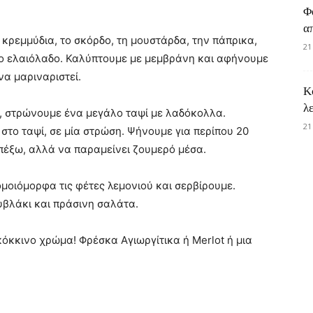
Φ
α
κρεμμύδια, το σκόρδο, τη μουστάρδα, την πάπρικα,
21
 το ελαιόλαδο. Καλύπτουμε με μεμβράνη και αφήνουμε
να μαριναριστεί.
Κ
λ
, στρώνουμε ένα μεγάλο ταψί με λαδόκολλα.
21
 στο ταψί, σε μία στρώση. Ψήνουμε για περίπου 20
απέξω, αλλά να παραμείνει ζουμερό μέσα.
μοιόμορφα τις φέτες λεμονιού και σερβίρουμε.
υβλάκι και πράσινη σαλάτα.
κόκκινο χρώμα! Φρέσκα Αγιωργίτικα ή Merlot ή μια