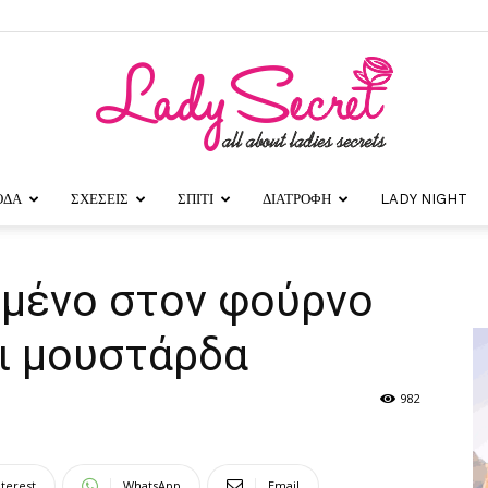
ΟΔΑ
ΣΧΕΣΕΙΣ
ΣΠΙΤΙ
ΔΙΑΤΡΟΦΗ
LADY NIGHT
Lady
μμένο στον φούρνο
αι μουστάρδα
Secret
982
nterest
WhatsApp
Email