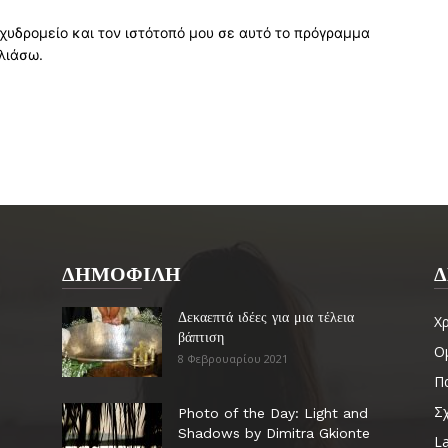
χυδρομείο και τον ιστότοπό μου σε αυτό το πρόγραμμα
λιάσω.
ΔΗΜΟΦΙΛΗ
Δ
Δεκαεπτά ιδέες για μια τέλεια
Χ
βάπτιση
Ο
8 Φεβρουαρίου 2021
Πα
Σ
Photo of the Day: Light and
Shadows by Dimitra Gkionte
La