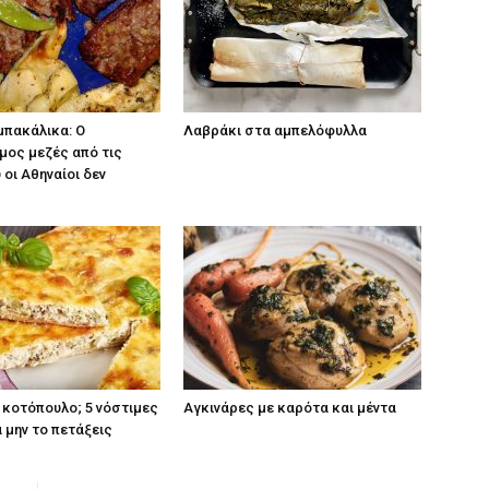
μπακάλικα: Ο
Λαβράκι στα αμπελόφυλλα
μος μεζές από τις
 οι Αθηναίοι δεν
κοτόπουλο; 5 νόστιμες
Αγκινάρες με καρότα και μέντα
α μην το πετάξεις