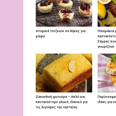
Ατομικά τσίζκεϊκ σε θήκες για
Πιπεράκια 
μάφιν
πεντανόστι
Σέρρες που
γνωρίζουν
Ζακυνθινή φυτούρα – Απλό και
Περίσσεψε 
πεντανόστιμο γλυκό, ιδανικό για
ιδέες για ν
τις λιγούρες της νηστείας