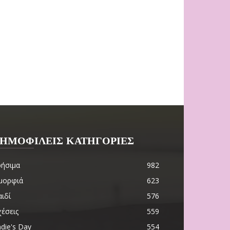
ΗΜΟΦΙΛΕΙΣ ΚΑΤΗΓΟΡΙΕΣ
ρήσιμα
982
μορφιά
623
ιδί
576
χέσεις
559
die's Day
554