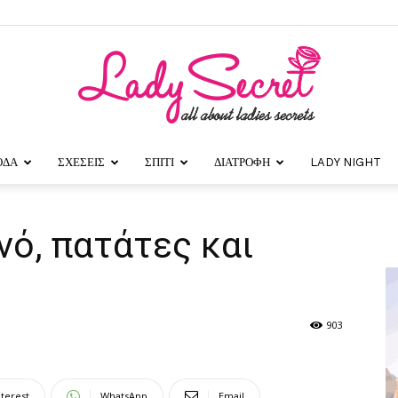
ΟΔΑ
ΣΧΕΣΕΙΣ
ΣΠΙΤΙ
ΔΙΑΤΡΟΦΗ
LADY NIGHT
Lady
νό, πατάτες και
Secret
903
nterest
WhatsApp
Email