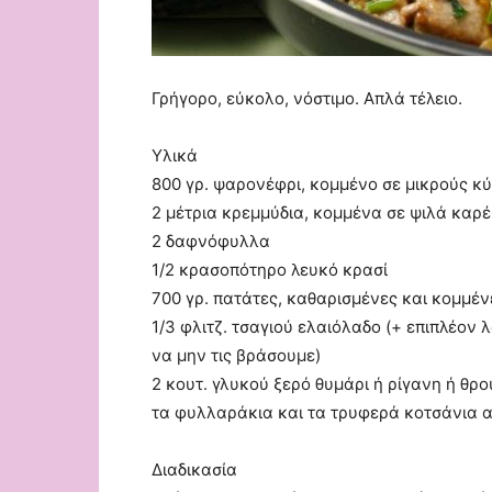
Γρήγορο, εύκολο, νόστιμο. Απλά τέλειο.
Υλικά
800 γρ. ψαρονέφρι, κομμένο σε μικρούς κ
2 μέτρια κρεμμύδια, κομμένα σε ψιλά καρέ
2 δαφνόφυλλα
1/2 κρασοπότηρο λευκό κρασί
700 γρ. πατάτες, καθαρισμένες και κομμένε
1/3 φλιτζ. τσαγιού ελαιόλαδο (+ επιπλέον 
να μην τις βράσουμε)
2 κουτ. γλυκού ξερό θυμάρι ή ρίγανη ή θρο
τα φυλλαράκια και τα τρυφερά κοτσάνια α
Διαδικασία