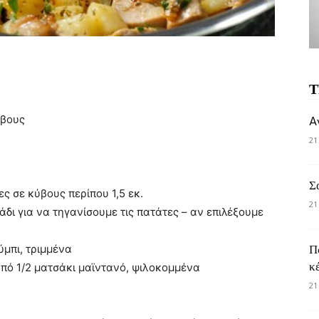
Τ
ύβους
A
21
Σ
ς σε κύβους περίπου 1,5 εκ.
21
λάδι για να τηγανίσουμε τις πατάτες – αν επιλέξουμε
ύμπι, τριμμένα
Π
κ
πό 1/2 ματσάκι μαϊντανό, ψιλοκομμένα
21