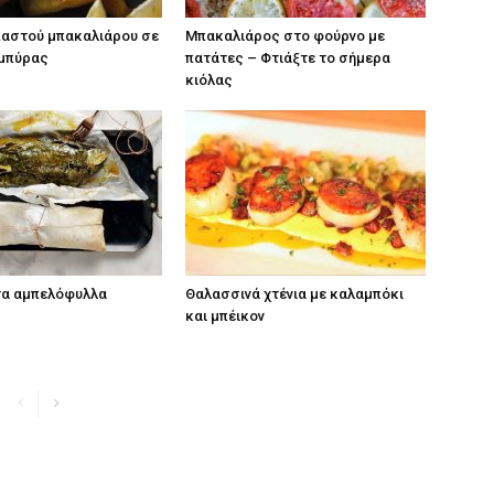
παστού μπακαλιάρου σε
Μπακαλιάρος στο φούρνο με
 μπύρας
πατάτες – Φτιάξτε το σήμερα
κιόλας
τα αμπελόφυλλα
Θαλασσινά χτένια με καλαμπόκι
και μπέικον