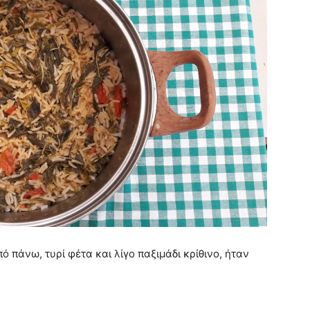
ό πάνω, τυρί φέτα και λίγο παξιμάδι κρίθινο, ήταν