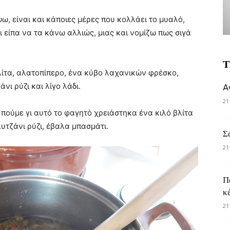
ψω, είναι και κάποιες μέρες που κολλάει το μυαλό,
ι είπα να τα κάνω αλλιώς, μιας και νομίζω πως σιγά
Τ
λίτα, αλατοπίπερο, ένα κύβο λαχανικών φρέσκο,
ι ρύζι και λίγο λάδι.
A
21
ς πούμε γι αυτό το φαγητό χρειάστηκα ένα κιλό βλίτα
υτζάνι ρύζι, έβαλα μπασμάτι.
Σ
21
Π
κ
21