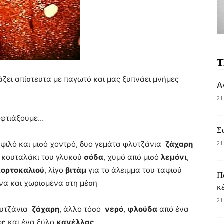
Τ
ιάζει απίστευτα με παγωτό και μας ξυπνάει μνήμες
A
21
ο φτιάξουμε…
Σ
ό ψιλό και μισό χοντρό, δυο γεμάτα φλυτζάνια
ζάχαρη
21
 κουταλάκι του γλυκού
σόδα
, χυμό από μισό
λεμόνι
,
πορτοκαλιού
, λίγο
βιτάμ
για το άλειμμα του ταψιού
Π
να και χωρισμένα στη μέση
κ
21
λυτζάνια
ζάχαρη
, άλλο τόσο
νερό
,
φλούδα
από ένα
ες
και ένα ξύλο
κανέλλας
.