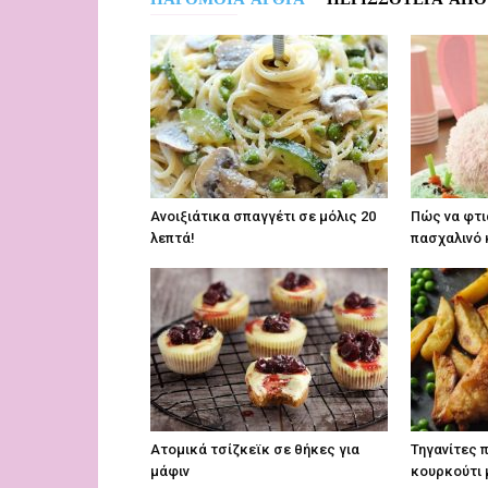
Aνοιξιάτικα σπαγγέτι σε μόλις 20
Πώς να φτι
λεπτά!
πασχαλινό 
Ατομικά τσίζκεϊκ σε θήκες για
Τηγανίτες 
μάφιν
κουρκούτι