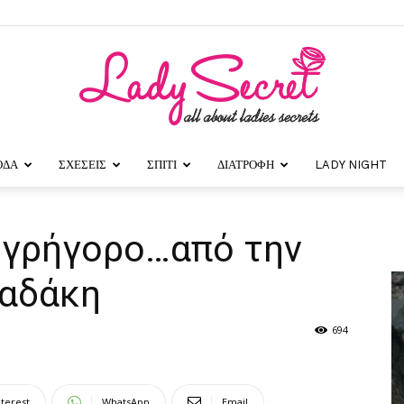
ΟΔΑ
ΣΧΕΣΕΙΣ
ΣΠΙΤΙ
ΔΙΑΤΡΟΦΗ
LADY NIGHT
Lady
ι γρήγορο…από την
λαδάκη
Secret
694
nterest
WhatsApp
Email