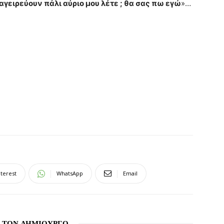
μαγειρεύουν πάλι αύριο μου λέτε ; θα σας πω εγώ
»…
nterest
WhatsApp
Email
 ΤΟΝ ΔΗΜΙΟΥΡΓΟ