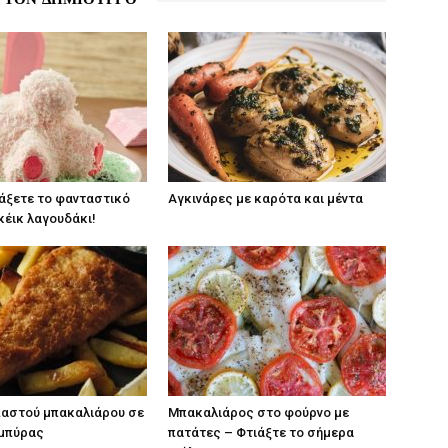
άξετε το φανταστικό
Αγκινάρες με καρότα και μέντα
κέικ λαγουδάκι!
παστού μπακαλιάρου σε
Μπακαλιάρος στο φούρνο με
 μπύρας
πατάτες – Φτιάξτε το σήμερα