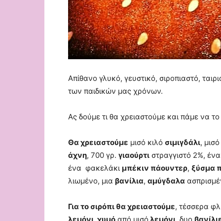
Απίθανο γλυκό, γευστικό, σιροπιαστό, ταιρ
των παιδικών μας χρόνων.
Ας δούμε τι θα χρειαστούμε και πάμε να τ
Θα χρειαστούμε
μισό κιλό
σιμιγδάλι
, μισ
άχνη
, 700 γρ.
γιαούρτι
στραγγιστό 2%, ένα
ένα φακελάκι
μπέκιν πάουντερ
,
ξύσμα 
λιωμένο, μια
βανίλια
,
αμύγδαλα
ασπρισμέ
Για το σιρόπι θα χρειαστούμε
, τέσσερα φ
λεμόνι
,
χυμό
από μισό
λεμόνι
, δυο
βανίλι