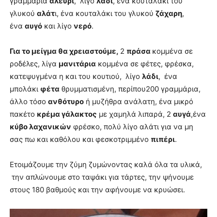
γραμμάρια
αλεύρι
, λίγο
λάδι
, ένα κουταλάκι του
γλυκού
αλάτ
ι, ένα κουταλάκι του γλυκού
ζάχαρη
,
ένα
αυγό
και λίγο
νερό
.
Για το μείγμα θα χρειαστούμε,
2
πράσα
κομμένα σε
ροδέλες, λίγα
μανιτάρια
κομμένα σε φέτες, φρέσκα,
κατεψυγμένα η και του κουτιού, λίγο
λάδι
, ένα
μπολάκι
φέτα
θρυμματισμένη, περίπου200 γραμμάρια,
άλλο τόσο
ανθότυρο
ή μυζήθρα ανάλατη, ένα μικρό
πακέτο
κρέμα γάλακτος
με χαμηλά λιπαρά, 2
αυγά
,ένα
κύβο λαχανικών
φρέσκο, πολύ λίγο αλάτι για να μη
σας πω και καθόλου και φεσκοτριμμένο
πιπέρι
.
Ετοιμάζουμε την ζύμη ζυμώνοντας καλά όλα τα υλικά,
την απλώνουμε στο ταψάκι για τάρτες, την ψήνουμε
στους 180 βαθμούς και την αφήνουμε να κρυώσει.