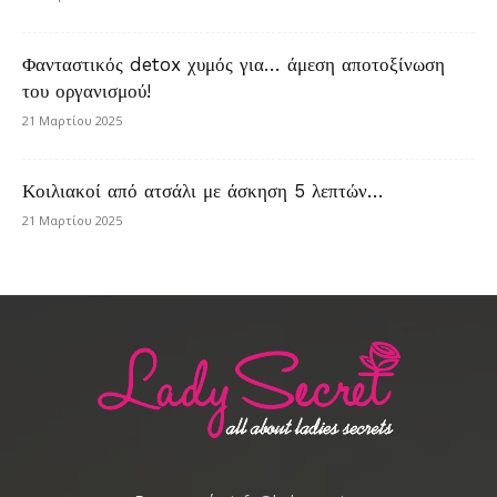
Φανταστικός detox χυμός για… άμεση αποτοξίνωση
του οργανισμού!
21 Μαρτίου 2025
Κοιλιακοί από ατσάλι με άσκηση 5 λεπτών…
21 Μαρτίου 2025