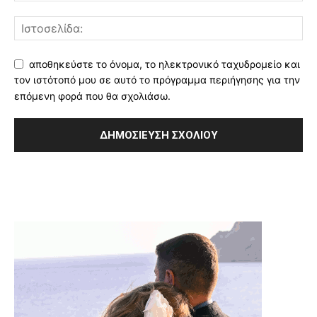
αποθηκεύστε το όνομα, το ηλεκτρονικό ταχυδρομείο και
τον ιστότοπό μου σε αυτό το πρόγραμμα περιήγησης για την
επόμενη φορά που θα σχολιάσω.