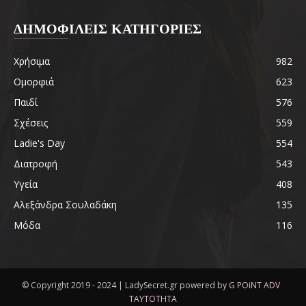
ΔΗΜΟΦΙΛΕΙΣ ΚΑΤΗΓΟΡΙΕΣ
Χρήσιμα
982
Ομορφιά
623
Παιδί
576
Σχέσεις
559
Ladie's Day
554
Διατροφή
543
Υγεία
408
Αλεξάνδρα Σουλαδάκη
135
Μόδα
116
© Copyright 2019 - 2024 | LadySecret.gr powered by
G POiNT ADV
-
ΤΑΥΤΟΤΗΤΑ